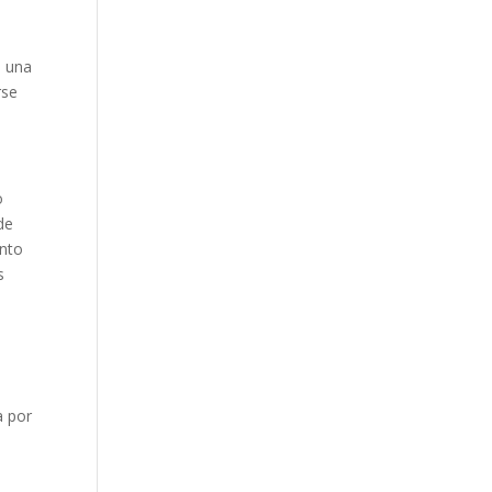
, una
rse
o
de
unto
s
a por
l