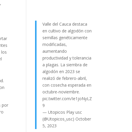
,
Valle del Cauca destaca
en cultivo de algodón con
semillas genéticamente
rtar
modificadas,
ntes
aumentando
 los
productividad y tolerancia
l
a plagas. La siembra de
algodón en 2023 se
realizó de febrero-abril,
ud.
con cosecha esperada en
ron
octubre-noviembre.
pic.twitter.com/Ie1joNyLZ
s por
9
ro
— Utopicos Play usc
(@Utopicos_usc)
October
5, 2023