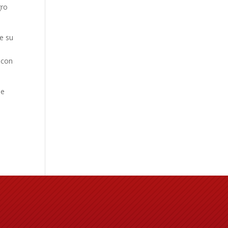
gro
de su
 con
de