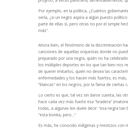
prójimo, a veces pareciera, lamentablemente, q
Por ejemplo, en la política, ¿Cuántos gobernan
sería, ¿si un negro aspira a algún puesto polít
parte de ellas sí, pero otras no por el simple he
más”.
Ahora bien, el fenómeno de la discriminación hac
canciones de aquellas orquestas donde no puede 
preparado por una negra, quién no ha celebrado 
los múltiples deportes en los que tan bien nos re
de querer imitarlos, quién no desea las caracterí
enfermedades y los hacen más fuertes; es más, 
“blancas” en los negros, por la fama de ciertas c
Lo cierto es que, tal vez sin darse cuenta, las o
hace cada vez más fuerte esa “tiradera” (matone
todas, a algunas lee duele decir: “esa negra ta
“esta bonita, pero…”
Es más, he conocido indígenas y mestizos con may