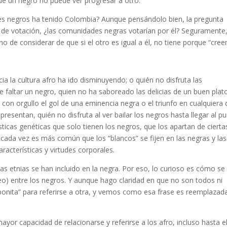
ue un negro no puede ver progresar a otro.
tes negros ha tenido Colombia? Aunque pensándolo bien, la pregunta
ico de votación, ¿las comunidades negras votarían por él? Seguramente
cho de considerar de que si el otro es igual a él, no tiene porque “cree
ia la cultura afro ha ido disminuyendo; o quién no disfruta las
faltar un negro, quien no ha saboreado las delicias de un buen plat
con orgullo el gol de una eminencia negra o el triunfo en cualquiera 
presentan, quién no disfruta al ver bailar los negros hasta llegar al p
sticas genéticas que solo tienen los negros, que los apartan de cierta
cada vez es más común que los “blancos” se fijen en las negras y las
aracterísticas y virtudes corporales.
tras etnias se han incluido en la negra. Por eso, lo curioso es cómo se
o) entre los negros. Y aunque hago claridad en que no son todos ni
n bonita” para referirse a otra, y vemos como esa frase es reemplazad
or capacidad de relacionarse y referirse a los afro, incluso hasta e