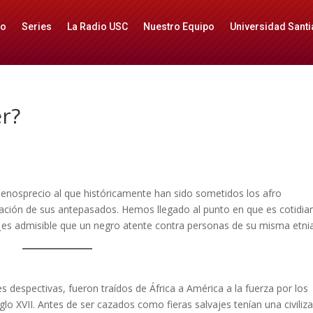
io
Series
La Radio USC
Nuestro Equipo
Universidad Santi
r?
 menosprecio al que históricamente han sido sometidos los afro
zación de sus antepasados. Hemos llegado al punto en que es cotidia
 ¿es admisible que un negro atente contra personas de su misma etni
s despectivas, fueron traídos de África a América a la fuerza por los
glo XVII. Antes de ser cazados como fieras salvajes tenían una civiliz