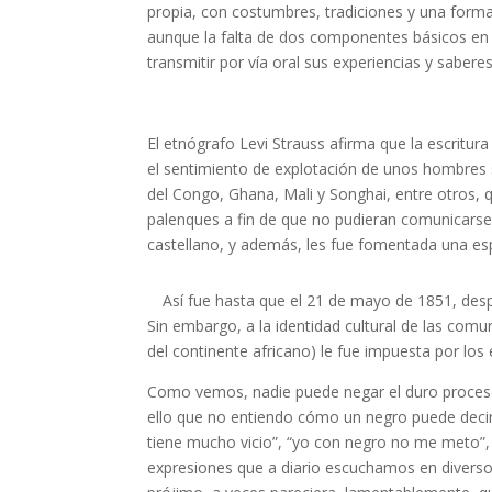
propia, con costumbres, tradiciones y una form
aunque la falta de dos componentes básicos en to
transmitir por vía oral sus experiencias y saber
El etnógrafo Levi Strauss afirma que la escritu
el sentimiento de explotación de unos hombres s
del Congo, Ghana, Mali y Songhai, entre otros, q
palenques a fin de que no pudieran comunicarse e
castellano, y además, les fue fomentada una es
Así fue hasta que el 21 de mayo de 1851, despu
Sin embargo, a la identidad cultural de las comu
del continente africano) le fue impuesta por los e
Como vemos, nadie puede negar el duro proceso 
ello que no entiendo cómo un negro puede decir
tiene mucho vicio”, “yo con negro no me meto”, 
expresiones que a diario escuchamos en diversos