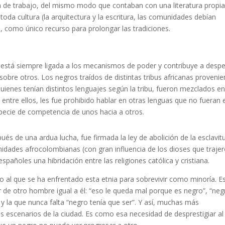
a de trabajo, del mismo modo que contaban con una literatura propia
da cultura (la arquitectura y la escritura, las comunidades debían
es, como único recurso para prolongar las tradiciones.
ra está siempre ligada a los mecanismos de poder y contribuye a despe
obre otros. Los negros traídos de distintas tribus africanas provenie
uienes tenían distintos lenguajes según la tribu, fueron mezclados en
ntre ellos, les fue prohibido hablar en otras lenguas que no fueran e
pecie de competencia de unos hacia a otros.
és de una ardua lucha, fue firmada la ley de abolición de la esclavit
nidades afrocolombianas (con gran influencia de los dioses que traje
spañoles una hibridación entre las religiones católica y cristiana.
al que se ha enfrentado esta etnia para sobrevivir como minoría. E
 de otro hombre igual a él: “eso le queda mal porque es negro”, “neg
y la que nunca falta “negro tenía que ser”. Y así, muchas más
 escenarios de la ciudad. Es como esa necesidad de desprestigiar al