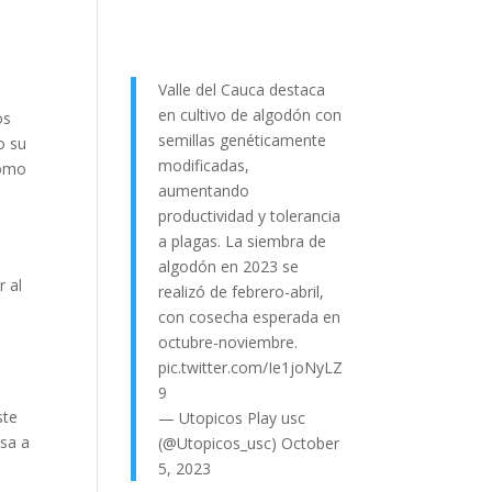
Valle del Cauca destaca
en cultivo de algodón con
os
semillas genéticamente
o su
modificadas,
como
aumentando
productividad y tolerancia
a plagas. La siembra de
algodón en 2023 se
r al
realizó de febrero-abril,
con cosecha esperada en
octubre-noviembre.
pic.twitter.com/Ie1joNyLZ
9
ste
— Utopicos Play usc
asa a
(@Utopicos_usc)
October
5, 2023