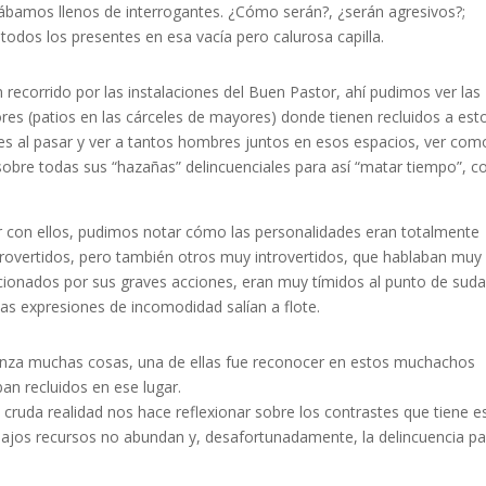
ábamos llenos de interrogantes. ¿Cómo serán?, ¿serán agresivos?;
odos los presentes en esa vacía pero calurosa capilla.
recorrido por las instalaciones del Buen Pastor, ahí pudimos ver las
res (patios en las cárceles de mayores) donde tienen recluidos a est
es al pasar y ver a tantos hombres juntos en esos espacios, ver com
 sobre todas sus “hazañas” delincuenciales para así “matar tiempo”, 
 con ellos, pudimos notar cómo las personalidades eran totalmente
overtidos, pero también otros muy introvertidos, que hablaban muy
cionados por sus graves acciones, eran muy tímidos al punto de suda
as expresiones de incomodidad salían a flote.
nza muchas cosas, una de ellas fue reconocer en estos muchachos
an recluidos en ese lugar.
 cruda realidad nos hace reflexionar sobre los contrastes que tiene e
bajos recursos no abundan y, desafortunadamente, la delincuencia p