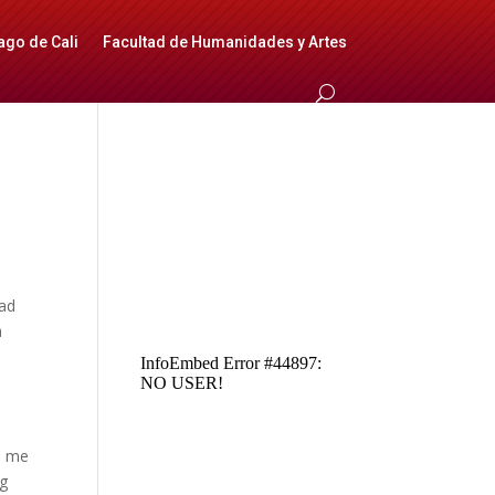
ago de Cali
Facultad de Humanidades y Artes
dad
a
es me
ng