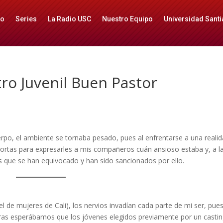
io
Series
La Radio USC
Nuestro Equipo
Universidad Santi
tro Juvenil Buen Pastor
erpo, el ambiente se tornaba pesado, pues al enfrentarse a una reali
cortas para expresarles a mis compañeros cuán ansioso estaba y, a l
nes que se han equivocado y han sido sancionados por ello.
el de mujeres de Cali), los nervios invadían cada parte de mi ser, pu
ras esperábamos que los jóvenes elegidos previamente por un casti