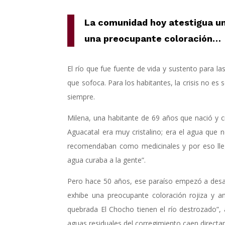
La comunidad hoy atestigua un 
una preocupante coloración
…
El río que fue fuente de vida y sustento para l
que sofoca. Para los habitantes, la crisis no e
siempre.
Milena, una habitante de 69 años que nació y cr
Aguacatal era muy cristalino; era el agua qu
recomendaban como medicinales y por eso lle
agua curaba a la gente”.
Pero hace 50 años, ese paraíso empezó a desap
exhibe una preocupante coloración rojiza y a
quebrada El Chocho tienen el río destrozado”,
aguas residuales del corregimiento caen directam