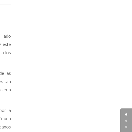
l lado
e este
 a los
de las
es tan
icen a
por la
ró una
adanos