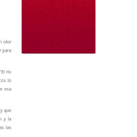
n olor
r para
El río
cos lo
ue esa
 y que
n y la
as las