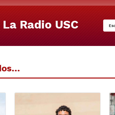
 La Radio USC
Esc
dos…