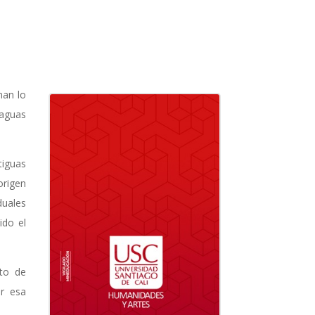
man lo
 aguas
tiguas
origen
duales
ido el
nto de
ar esa