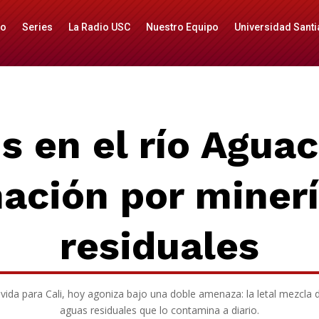
io
Series
La Radio USC
Nuestro Equipo
Universidad Santi
is en el río Aguac
ación por minerí
residuales
 vida para Cali, hoy agoniza bajo una doble amenaza: la letal mezcla de
aguas residuales que lo contamina a diario.