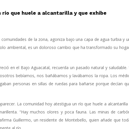
río que huele a alcantarilla y que exhibe
as comunidades de la zona, agoniza bajo una capa de agua turbia y u
s solo ambiental, es un doloroso cambio que ha transformado su hoga
eció en el Bajo Aguacatal, recuerda un pasado natural y saludable. “
e nosotros bebíamos, nos bañábamos y lavábamos la ropa. Los médi
gaban personas en sillas de ruedas para bañarse porque decían q
arecer. La comunidad hoy atestigua un río que huele a alcantarilla
marillenta. “Hay muchos olores y poca fauna. Las minas de carbó
 afirma Guillermo, un residente de Montebello, quien añade que tod
ente al río.