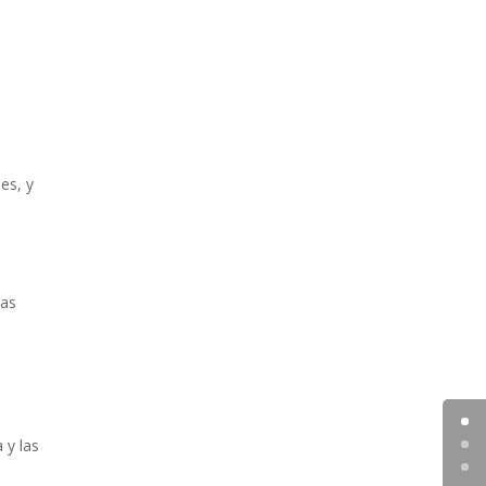
es, y
las
 y las
,