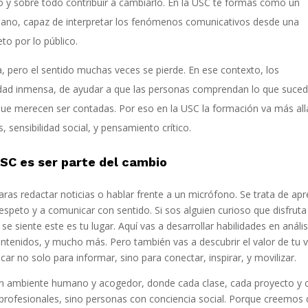
 y sobre todo contribuir a cambiarlo. En la USC te formas como un
mano, capaz de interpretar los fenómenos comunicativos desde una
eto por lo público.
 pero el sentido muchas veces se pierde. En ese contexto, los
idad inmensa, de ayudar a que las personas comprendan lo que suced
que merecen ser contadas. Por eso en la USC la formación va más all
, sensibilidad social, y pensamiento crítico.
USC es ser parte del cambio
ras redactar noticias o hablar frente a un micrófono. Se trata de ap
espeto y a comunicar con sentido. Si sos alguien curioso que disfruta
 se siente este es tu lugar. Aquí vas a desarrollar habilidades en anális
ontenidos, y mucho más. Pero también vas a descubrir el valor de tu 
ar no solo para informar, sino para conectar, inspirar, y movilizar.
 un ambiente humano y acogedor, donde cada clase, cada proyecto y 
rofesionales, sino personas con conciencia social. Porque creemos 