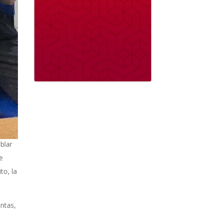
blar
e
to, la
ntas,