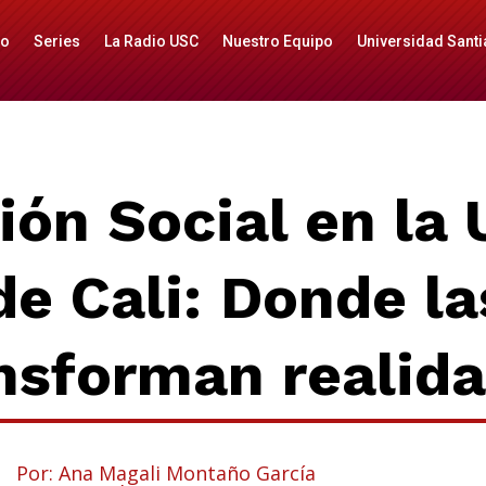
io
Series
La Radio USC
Nuestro Equipo
Universidad Santi
ón Social en la 
de Cali: Donde la
nsforman realid
Por: Ana Magali Montaño García