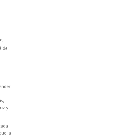
e,
á de
render
is,
voz y
cada
que la