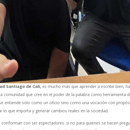
ad Santiago de Cali,
es mucho más que aprender a escribir bien, ha
na comunidad que cree en el poder de la palabra como herramienta d
 se entiende solo como un oficio sino como una vocación con propósi
zar lo que importa y generar cambios reales en la sociedad.
 conforman con ser espectadores. si no para quienes se hacen pregu