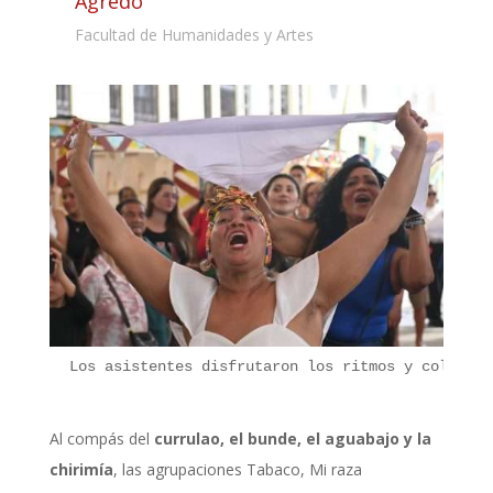
Agredo
Facultad de Humanidades y Artes
Los asistentes d
isfruta
ron los ritmos y colores
 
A
l compás del
c
urrulao, el
b
unde,
el
a
guabajo
y la
chirimía
, las agrupaciones Tabaco, Mi raza