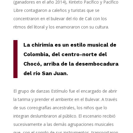
(ganadores en el año 2014),
Kinteto
Pac
í
fico y
P
ac
í
fico
L
ibre contagiaron a caleños y turistas
que se
concentraron en el bulevar del río de Cali
con
los
ritmo
s
del
litoral
y los enamoraron con su cultura.
La
chirimía
es un estilo musical de
Colombia
, del centro-norte del
Chocó
, arriba de la desembocadura
del río San Juan.
El grupo de danzas Estímulo fue el encargado de abrir
la tarima y prender el ambiente en el Bulevar. A través
de sus coreografías ancestrales, los niños que lo
integran deslumbraron al público. El escenario recibió
sucesivamente a las demás agrupaciones musicales
que, con el sonido de sus instrumentos, transportaron