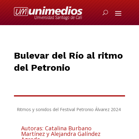
B
ulevar del
Rí
o al ritmo
del
P
etronio
Ritmos y sonidos del Festival Petronio Álvarez 2024
Autoras: Catalina Burbano
Martínez y Alejandra Galíndez