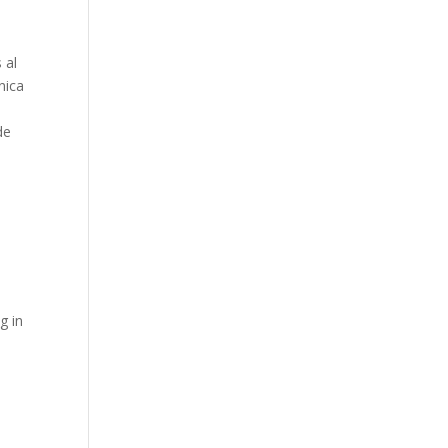
 al
nica
de
g in