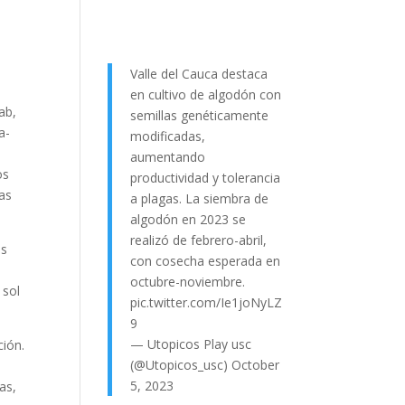
Valle del Cauca destaca
en cultivo de algodón con
ab,
semillas genéticamente
a-
modificadas,
aumentando
os
productividad y tolerancia
las
a plagas. La siembra de
algodón en 2023 se
realizó de febrero-abril,
os
con cosecha esperada en
octubre-noviembre.
 sol
pic.twitter.com/Ie1joNyLZ
9
— Utopicos Play usc
ción.
(@Utopicos_usc)
October
5, 2023
as,