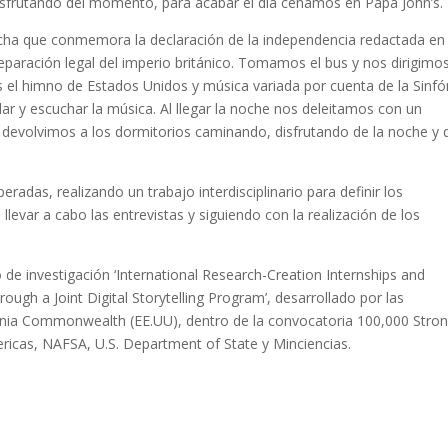
sfrutando del momento, para acabar el día cenamos en Papa John’s.
a fecha que conmemora la declaración de la independencia redactada en
separación legal del imperio británico. Tomamos el bus y nos dirigimos
el himno de Estados Unidos y música variada por cuenta de la Sinfó
r y escuchar la música. Al llegar la noche nos deleitamos con un
os devolvimos a los dormitorios caminando, disfrutando de la noche y 
das, realizando un trabajo interdisciplinario para definir los
llevar a cabo las entrevistas y siguiendo con la realización de los
o de investigación ‘International Research-Creation Internships and
hrough a Joint Digital Storytelling Program’, desarrollado por las
ginia Commonwealth (EE.UU), dentro de la convocatoria 100,000 Stron
ricas, NAFSA, U.S. Department of State y Minciencias.