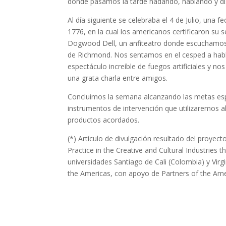
donde pasamos la tarde nadando, hablando y di
Al día siguiente se celebraba el 4 de Julio, un
1776, en la cual los americanos certificaron su 
Dogwood Dell, un anfiteatro donde escuchamos 
de Richmond. Nos sentamos en el cesped a habla
espectáculo increíble de fuegos artificiales y n
una grata charla entre amigos.
Concluimos la semana alcanzando las metas espera
instrumentos de intervención que utilizaremos al 
productos acordados.
(*) Artículo de divulgación resultado del proyect
Practice in the Creative and Cultural Industries t
universidades Santiago de Cali (Colombia) y Vir
the Americas, con apoyo de Partners of the Ame