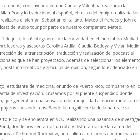
 acordadas, concluyendo en que Carlos y Valentina realizaron la
lan Poe y lo traducirían al español, el resto del equipo realizaría las
alizaría el alemán; Sebastián el italiano, Mateo el francés y John el
odcast del audio tour por parte de nuestro compañero Mateo.
1 de julio, los 6 integrantes de la movilidad en el Innovation Media L
ofesoras y asesoras Carolina Ardila, Claudia Bedoya y Vivian Medin
rrección de la transcripción, traducción y realización del podcast al
cionales que se han proyectado. Además de seleccionar los element
posts informativos y artículos de opinión, según lo evidenciado en 
ego, estudiante de medicina, oriundo de Puerto Rico, compañero en l
antía de investigación. Cruzamos por el puente suspendido donde
za, que generaban una sensación de tranquilidad al encontrarse con el
los pájaros cantando, enseñando la magnificencia de la naturaleza.
rto Rico y se encuentra en VCU realizando una pasantía de investiga
 Pond, donde nos sentamos un rato y disfrutamos de la calma del
amos al Richmond Rock View, una salida al río James con muchas roc