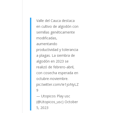
Valle del Cauca destaca
en cultivo de algodón con
semillas genéticamente
modificadas,
aumentando
productividad y tolerancia
a plagas. La siembra de
algodón en 2023 se
realizó de febrero-abril,
con cosecha esperada en
octubre-noviembre.
pic.twitter.com/Ie1joNyLZ
9
— Utopicos Play usc
(@Utopicos_usc)
October
5, 2023