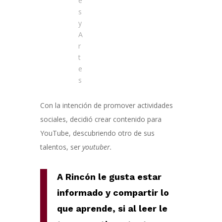
e
s
y
A
r
t
e
s
Con la intención de promover actividades
sociales, decidió crear contenido para
YouTube, descubriendo otro de sus
talentos, ser
youtuber.
A Rincón le gusta estar
informado y compartir lo
que aprende, si al leer le