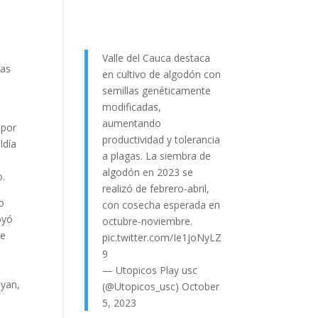
Valle del Cauca destaca
tas
en cultivo de algodón con
semillas genéticamente
modificadas,
aumentando
 por
productividad y tolerancia
ldía
a plagas. La siembra de
algodón en 2023 se
o.
realizó de febrero-abril,
o
con cosecha esperada en
oyó
octubre-noviembre.
de
pic.twitter.com/Ie1joNyLZ
9
— Utopicos Play usc
oyan,
(@Utopicos_usc)
October
5, 2023