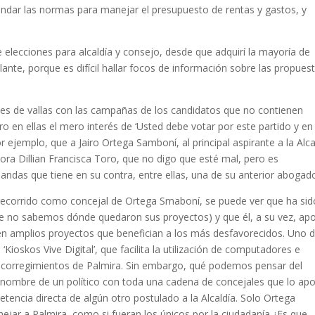
indar las normas para manejar el presupuesto de rentas y gastos, y
elecciones para alcaldía y consejo, desde que adquirí la mayoría de
lante, porque es difícil hallar focos de información sobre las propues
nes de vallas con las campañas de los candidatos que no contienen
o en ellas el mero interés de ‘Usted debe votar por este partido y en
r ejemplo, que a Jairo Ortega Samboní, al principal aspirante a la Alca
ora Dillian Francisca Toro, que no digo que esté mal, pero es
andas que tiene en su contra, entre ellas, una de su anterior abogad
l recorrido como concejal de Ortega Smaboní, se puede ver que ha sid
ue no sabemos dónde quedaron sus proyectos) y que él, a su vez, ap
rten amplios proyectos que benefician a los más desfavorecidos. Uno 
Kioskos Vive Digital’, que facilita la utilización de computadores e
6 corregimientos de Palmira. Sin embargo, qué podemos pensar del
nombre de un político con toda una cadena de concejales que lo ap
etencia directa de algún otro postulado a la Alcaldía. Solo Ortega
ejar a Palmira, como si fueran los únicos por la ciudadanía.¿Es que