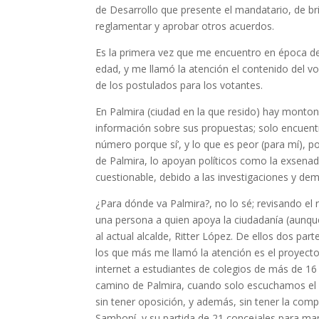
de Desarrollo que presente el mandatario, de br
reglamentar y aprobar otros acuerdos.
Es la primera vez que me encuentro en época de 
edad, y me llamó la atención el contenido del vo
de los postulados para los votantes.
En Palmira (ciudad en la que resido) hay monto
información sobre sus propuestas; solo encuentr
número porque sí’, y lo que es peor (para mí), po
de Palmira, lo apoyan políticos como la exsenad
cuestionable, debido a las investigaciones y dem
¿Para dónde va Palmira?, no lo sé; revisando e
una persona a quien apoya la ciudadanía (aunq
al actual alcalde, Ritter López. De ellos dos pa
los que más me llamó la atención es el proyecto ‘
internet a estudiantes de colegios de más de 1
camino de Palmira, cuando solo escuchamos el 
sin tener oposición, y además, sin tener la comp
Samboní, y su partida de 21 concejales para man