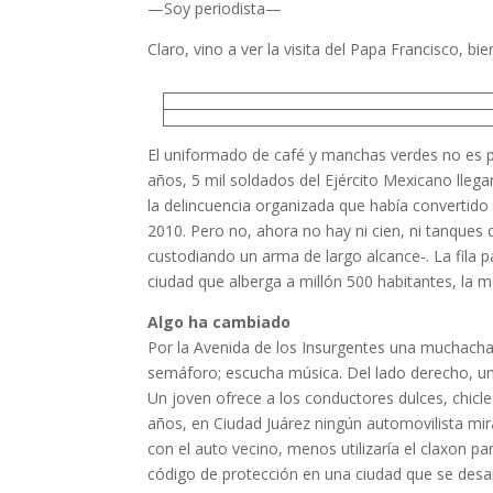
—Soy periodista—
Claro, vino a ver la visita del Papa Francisco, bi
El uniformado de café y manchas verdes no es pol
años, 5 mil soldados del Ejército Mexicano llega
la delincuencia organizada que había convertido
2010. Pero no, ahora no hay ni cien, ni tanques 
custodiando un arma de largo alcance-. La fila 
ciudad que alberga a millón 500 habitantes, la 
Algo ha cambiado
Por la Avenida de los Insurgentes una muchach
semáforo; escucha música. Del lado derecho, un
Un joven ofrece a los conductores dulces, chicl
años, en Ciudad Juárez ningún automovilista mira
con el auto vecino, menos utilizaría el claxon pa
código de protección en una ciudad que se desan