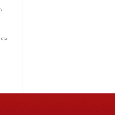
 y
r
silla