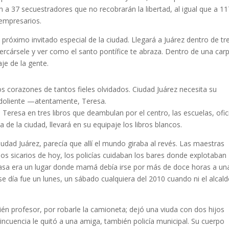
 a 37 secuestradores que no recobrarán la libertad, al igual que a 11
empresarios.
, próximo invitado especial de la ciudad. Llegará a Juárez dentro de tr
acercársele y ver como el santo pontífice te abraza. Dentro de una car
je de la gente.
os corazones de tantos fieles olvidados. Ciudad Juárez necesita su
d doliente —atentamente, Teresa.
Teresa en tres libros que deambulan por el centro, las escuelas, ofic
de la ciudad, llevará en su equipaje los libros blancos.
iudad Juárez, parecía que allí el mundo giraba al revés. Las maestras
os sicarios de hoy, los policías cuidaban los bares donde explotaban
casa era un lugar donde mamá debía irse por más de doce horas a un
e día fue un lunes, un sábado cualquiera del 2010 cuando ni el alcal
én profesor, por robarle la camioneta; dejó una viuda con dos hijos
lincuencia le quitó a una amiga, también policía municipal. Su cuerpo