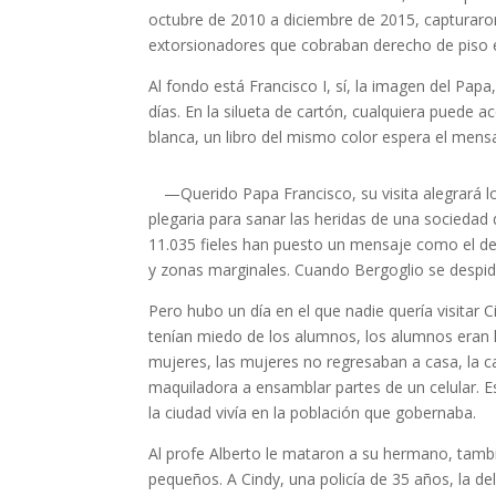
octubre de 2010 a diciembre de 2015, capturaron
extorsionadores que cobraban derecho de piso 
Al fondo está Francisco I, sí, la imagen del Papa
días. En la silueta de cartón, cualquiera puede 
blanca, un libro del mismo color espera el mensa
—Querido Papa Francisco, su visita alegrará l
plegaria para sanar las heridas de una socieda
11.035 fieles han puesto un mensaje como el de 
y zonas marginales. Cuando Bergoglio se despida 
Pero hubo un día en el que nadie quería visitar C
tenían miedo de los alumnos, los alumnos eran l
mujeres, las mujeres no regresaban a casa, la 
maquiladora a ensamblar partes de un celular. Es
la ciudad vivía en la población que gobernaba.
Al profe Alberto le mataron a su hermano, tambi
pequeños. A Cindy, una policía de 35 años, la de