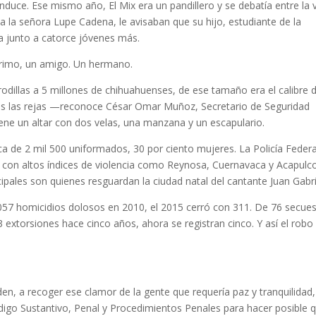
onduce. Ese mismo año, El Mix era un pandillero y se debatía entre la 
 la señora Lupe Cadena, le avisaban que su hijo, estudiante de la
a junto a catorce jóvenes más.
primo, un amigo. Un hermano.
dillas a 5 millones de chihuahuenses, de ese tamaño era el calibre 
as las rejas —reconoce César Omar Muñoz, Secretario de Seguridad
ene un altar con dos velas, una manzana y un escapulario.
ca de 2 mil 500 uniformados, 30 por ciento mujeres. La Policía Federa
s con altos índices de violencia como Reynosa, Cuernavaca y Acapulco
cipales son quienes resguardan la ciudad natal del cantante Juan Gabri
.057 homicidios dolosos en 2010, el 2015 cerró con 311. De 76 secue
93 extorsiones hace cinco años, ahora se registran cinco. Y así el robo
n, a recoger ese clamor de la gente que requería paz y tranquilidad,
digo Sustantivo, Penal y Procedimientos Penales para hacer posible 