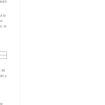
 auto
a la
os
’, el
s de
las y
De