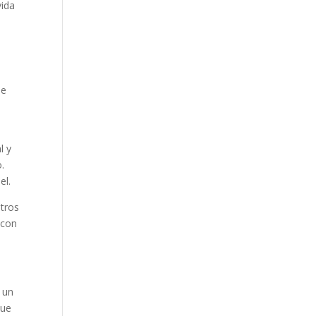
vida
de
l y
.
el.
stros
 con
 un
que