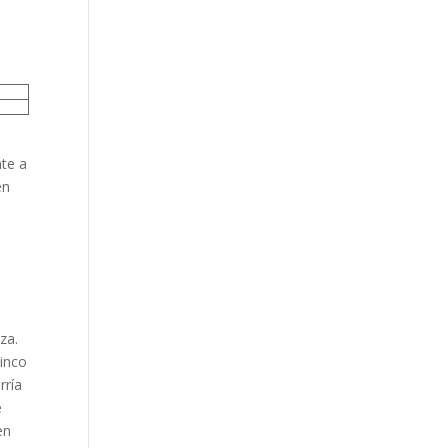
nte a
en
za.
cinco
rría
e
en