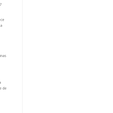
7
ece
pa
inas
a
de de