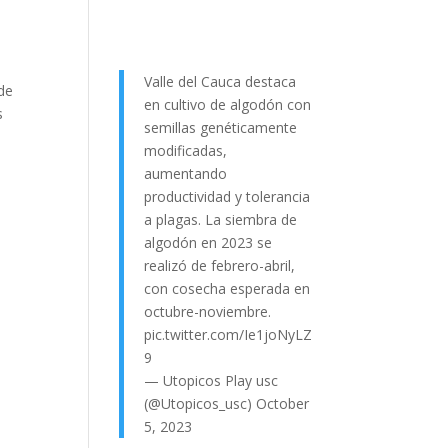
Valle del Cauca destaca
de
en cultivo de algodón con
s
semillas genéticamente
modificadas,
aumentando
productividad y tolerancia
a plagas. La siembra de
algodón en 2023 se
realizó de febrero-abril,
con cosecha esperada en
octubre-noviembre.
pic.twitter.com/Ie1joNyLZ
9
— Utopicos Play usc
(@Utopicos_usc)
October
5, 2023