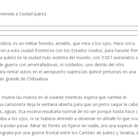
envenida a Ciudad Juárez.
icía; es un militar fornido, amable, que mira a los ojos. Hace cinco
ron a esta ciudad fronteriza con los Estados Unidos, para hacerle fre
 a Juárez en la ciudad más violenta del mundo, con 3.007 asesinatos 
de guerra con ametralladoras, ni soldados -uno detrás del otro
para rentar autos en el aeropuerto supera las quince personas en una
más grande de Chihuahua.
a mueve las manos en el volante mientras espera que cambie el
a camioneta deja la ventana abierta para que un perro saque la cabe
es, aguas. Esa escena resultaría normal de no ser porque hasta hace 
ba a los ojos, ni se hubiera atrevido a observar en detalle lo que ocu
ra poder pasar. Mirar de frente sin fijarse en nadie, era una especie d
graba por una guerra frontal entre los Carteles de Juárez y Sinaloa, 