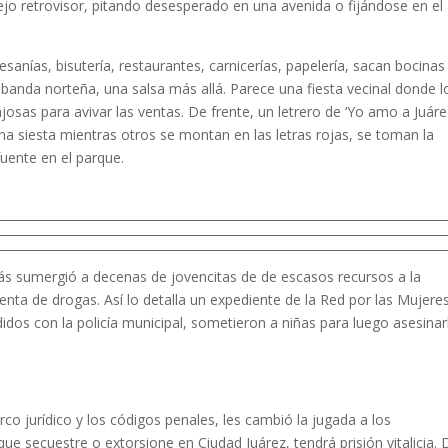
pejo retrovisor, pitando desesperado en una avenida o fijándose en el
esanías, bisutería, restaurantes, carnicerías, papelería, sacan bocinas 
banda norteña, una salsa más allá. Parece una fiesta vecinal donde l
as para avivar las ventas. De frente, un letrero de ‘Yo amo a Juárez
na siesta mientras otros se montan en las letras rojas, se toman la
fuente en el parque.
rás sumergió a decenas de jovencitas de de escasos recursos a la
venta de drogas. Así lo detalla un expediente de la Red por las Mujere
os con la policía municipal, sometieron a niñas para luego asesinar
o jurídico y los códigos penales, les cambió la jugada a los
e secuestre o extorsione en Ciudad Juárez, tendrá prisión vitalicia. 