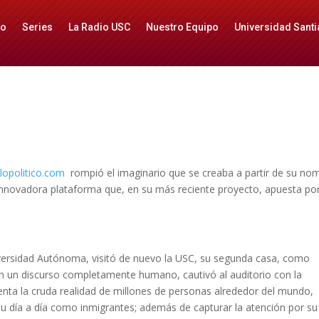
io
Series
La Radio USC
Nuestro Equipo
Universidad Santi
opolitico.com
rompió el imaginario que se creaba a partir de su no
 innovadora plataforma que, en su más reciente proyecto, apuesta po
iversidad Autónoma, visitó de nuevo la USC, su segunda casa, como
on un discurso completamente humano, cautivó al auditorio con la
senta la cruda realidad de millones de personas alrededor del mundo,
su día a día como inmigrantes; además de capturar la atención por su