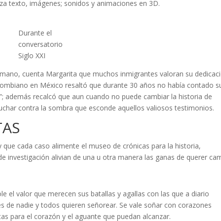
liza texto, imágenes; sonidos y animaciones en 3D.
Durante el
conversatorio
Siglo XXI
 humano, cuenta Margarita que muchos inmigrantes valoran su dedicac
colombiano en México resaltó que durante 30 años no había contado s
ón”; además recalcó que aun cuando no puede cambiar la historia de
uchar contra la sombra que esconde aquellos valiosos testimonios.
ETAS
 y que cada caso alimente el museo de crónicas para la historia,
 investigación alivian de una u otra manera las ganas de querer ca
le el valor que merecen sus batallas y agallas con las que a diario
 es de nadie y todos quieren señorear. Se vale soñar con corazones
itas para el corazón y el aguante que puedan alcanzar.