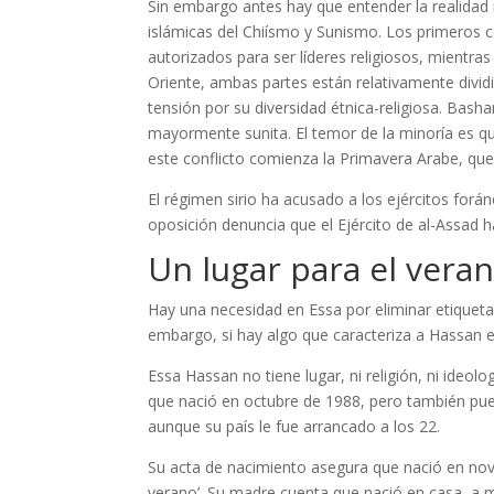
Sin embargo antes hay que entender la realidad re
islámicas del Chiísmo y Sunismo. Los primeros 
autorizados para ser líderes religiosos, mientra
Oriente, ambas partes están relativamente dividi
tensión por su diversidad étnica-religiosa. Basha
mayormente sunita. El temor de la minoría es qu
este conflicto comienza la Primavera Arabe, qu
El régimen sirio ha acusado a los ejércitos for
oposición denuncia que el Ejército de al-Assad
Un lugar para el vera
Hay una necesidad en Essa por eliminar etiqueta
embargo, si hay algo que caracteriza a Hassan e
Essa Hassan no tiene lugar, ni religión, ni ideolo
que nació en octubre de 1988, pero también pue
aunque su país le fue arrancado a los 22.
Su acta de nacimiento asegura que nació en novi
verano’. Su madre cuenta que nació en casa, a 