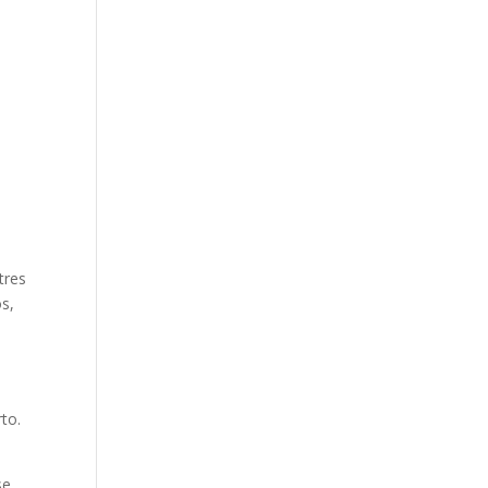
a
tres
os,
to.
se