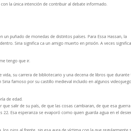
con la única intención de contribuir al debate informado.
ién un puñado de monedas de distintos países. Para Essa Hassan, la
adentro. Siria significa ca un amigo muerto en prisión. A veces signific
me tengo que ir.
ida, su carrera de bibliotecario y una decena de libros que durante 
Siria famoso por su castillo medieval incluido en algunos videojueg
ría de edad.
que salir de su país, de que las cosas cambiaran, de que esa guerra
 los 22. Esa esperanza se evaporó como quien guarda agua en el desier
 los ojos al frente, sin esa aura de víctima con la que regularmente 