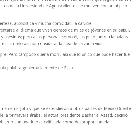
bustos de la Universidad de Aguascalientes se mueven con un atípico
erteza, autocrítica y mucha comicidad: la calvicie.
nfrentarse al dilema que viven cientos de miles de jóvenes en su país. 
s y asesinos; pero a las personas como él, las puso junto a la palabra
es llamarlo así por considerar la idea de salvar la vida.
re. Pero tampoco quería morir, así que lo único que pude hacer fue s
ola palabra gobierna la mente de Essa:
imen en Egipto y que se extendieron a otros países de Medio Oriente
e la ‘primavera árabe’, el actual presidente Bashar al Assad, decidió
gobierno con una fuerza calificada como desproporcionada.