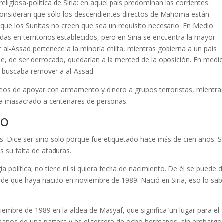
ligiosa-política de Siria: en aquel país predominan las corrientes
consideran que sólo los descendientes directos de Mahoma están
s que los Sunitas no creen que sea un requisito necesario. En Medio
das en territorios establecidos, pero en Siria se encuentra la mayor
r al-Assad pertenece a la minoría chiíta, mientras gobierna a un país
e, de ser derrocado, quedarían a la merced de la oposición. En medi
e buscaba remover a al-Assad.
áneos de apoyar con armamento y dinero a grupos terroristas, mientra
 ha masacrado a centenares de personas.
no
s. Dice ser sirio solo porque fue etiquetado hace más de cien años. S
s su falta de ataduras.
gía política; no tiene ni si quiera fecha de nacimiento. De él se puede d
de que haya nacido en noviembre de 1989. Nació en Siria, eso lo sab
embre de 1989 en la aldea de Masyaf, que significa ‘un lugar para el
manos de una partera y es el tercero de ocho hermanos, sin embargo 