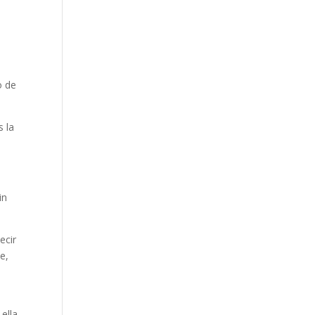
o de
s la
in
ecir
e,
ella