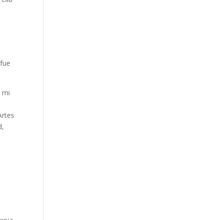
 fue
a mi
Artes
d,