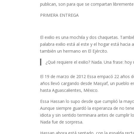
publican, son para que se compartan libremente 
PRIMERA ENTREGA
El exilio es una mochila y dos chaquetas. Tamb
palabra exilio está al este y el hogar está hacia 
también un hermano en El Ejército.
¿Qué requiere el exilio? Nada. Una frase: hoy 
El 19 de marzo de 2012 Essa empacó 22 años de v
años llevó cargando desde Masyaf, un pueblo en 
hasta Aguascalientes, México.
Essa Hassan lo supo desde que cumplió la mayo
Aunque siempre guardó la esperanza de no tener 
idiota y sin sentido terminara antes de cumplir
Nada fue de sorpresa.
Hassan ahora está sentado, con la espalda recta,