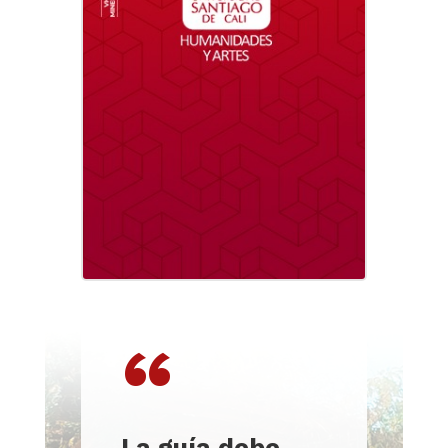
“
La guía debe