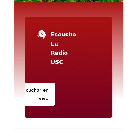
Escucha
La
Radio
USC
Escuchar en
vivo