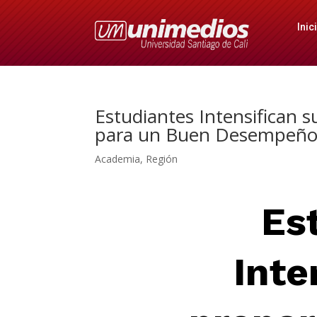
Inic
Estudiantes Intensifican s
para un Buen Desempeñ
Academia
,
Región
Es
Inte