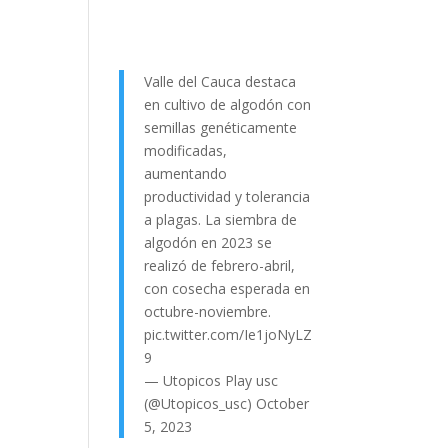
Valle del Cauca destaca
en cultivo de algodón con
semillas genéticamente
modificadas,
aumentando
productividad y tolerancia
a plagas. La siembra de
algodón en 2023 se
realizó de febrero-abril,
con cosecha esperada en
octubre-noviembre.
pic.twitter.com/Ie1joNyLZ
9
— Utopicos Play usc
(@Utopicos_usc)
October
5, 2023