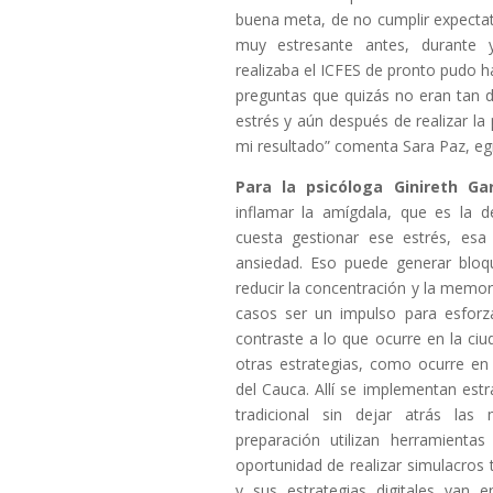
buena meta, de no cumplir expectat
muy estresante antes, durante
realizaba el ICFES de pronto pudo 
preguntas que quizás no eran
tan d
estrés y aún después de realizar l
mi resultado” comenta Sara Paz, egr
Para la psicóloga Ginireth Gar
inflamar la amígdala, que es la d
cuesta gestionar ese estrés, esa
ansiedad. Eso puede generar bloqu
reducir la concentración y la memo
casos ser un impulso para esforz
contraste a lo que ocurre en la ciu
otras estrategias, como ocurre e
del Cauca. Allí se implementan est
tradicional sin dejar atrás las 
preparación utilizan herramienta
oportunidad de realizar simulacros
y sus estrategias digitales van