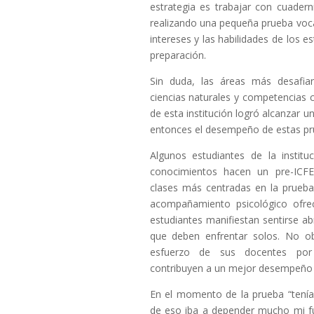
estrategia es trabajar con cuadern
realizando una pequeña prueba vocac
intereses y las habilidades de los e
preparación.
Sin duda, las áreas más desafia
ciencias naturales y competencias 
de esta institución logró alcanzar u
entonces el desempeño de estas p
Algunos estudiantes de la institu
conocimientos hacen un pre-ICF
clases más centradas en la prueb
acompañamiento psicológico ofrec
estudiantes manifiestan sentirse a
que deben enfrentar solos. No o
esfuerzo de sus docentes por 
contribuyen a un mejor desempeño 
En el momento de la prueba “tení
de eso iba a depender mucho mi fu