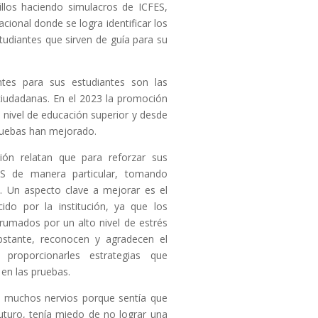
illos haciendo simulacros de ICFES,
ional donde se logra identificar los
studiantes que sirven de guía para su
ntes para sus estudiantes son las
ciudadanas. En el 2023 la promoción
n nivel de educación superior y desde
ruebas han mejorado.
ción relatan que para reforzar sus
ES de manera particular, tomando
a.
Un aspecto clave a mejorar es el
ido por la institución, ya que los
brumados por un alto nivel de estrés
bstante, reconocen y agradecen el
proporcionarles estrategias que
en las pruebas.
a muchos nervios porque sentía que
turo, tenía miedo de no lograr una