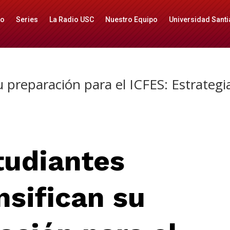
io
Series
La Radio USC
Nuestro Equipo
Universidad Santi
u preparación para el ICFES: Estrategi
o
tudiantes
nsifican su