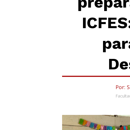
prepar
ICFES:
par
De
Por: 
Faculta