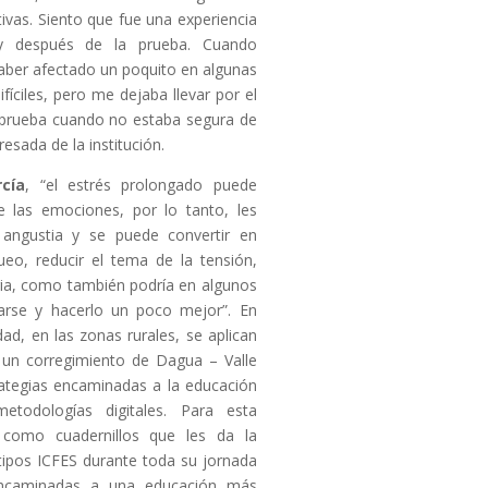
ivas. Siento que fue una experiencia
 y después de la prueba. Cuando
haber afectado un poquito en algunas
ifíciles, pero me dejaba llevar por el
a prueba cuando no estaba segura de
esada de la institución.
cía
, “el estrés prolongado puede
e las emociones, por lo tanto, les
 angustia y se puede convertir en
eo, reducir el tema de la tensión,
ria, como también podría en algunos
arse y hacerlo un poco mejor”. En
dad, en las zonas rurales, se aplican
n un corregimiento de Dagua
– Valle
rategias encaminadas a la educación
metodologías digitales. Para esta
s como cuadernillos que les da la
 tipos ICFES durante toda su jornada
 encaminadas a una educación más