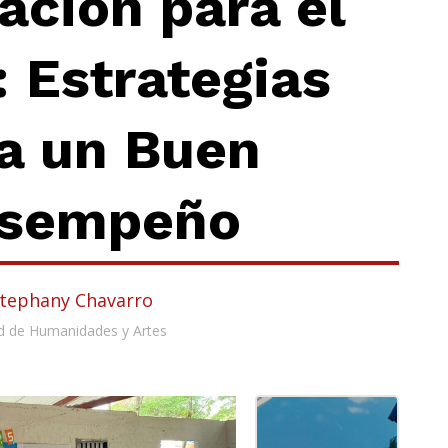
ación para el
 Estrategias
a un Buen
sempeño
Stephany Chavarro
d de Humanidades y Artes