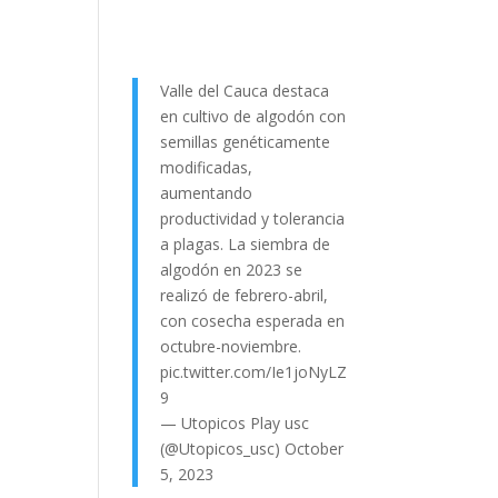
Valle del Cauca destaca
en cultivo de algodón con
semillas genéticamente
modificadas,
aumentando
productividad y tolerancia
a plagas. La siembra de
algodón en 2023 se
realizó de febrero-abril,
con cosecha esperada en
octubre-noviembre.
pic.twitter.com/Ie1joNyLZ
9
— Utopicos Play usc
(@Utopicos_usc)
October
5, 2023