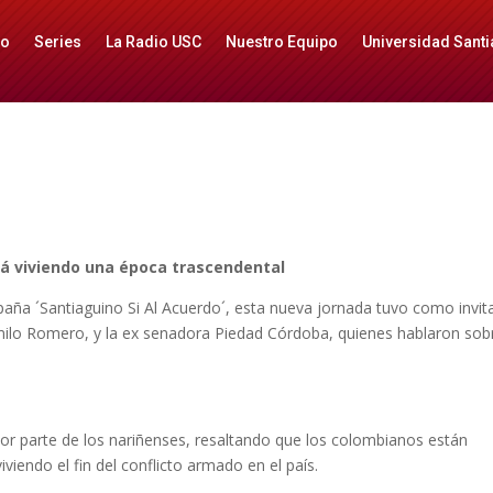
io
Series
La Radio USC
Nuestro Equipo
Universidad Santi
á viviendo una época trascendental
paña ´Santiaguino Si Al Acuerdo´, esta nueva jornada tuvo como invi
ilo Romero, y la ex senadora Piedad Córdoba, quienes hablaron sob
r parte de los nariñenses, resaltando que los colombianos están
viendo el fin del conflicto armado en el país.