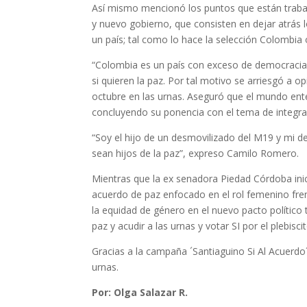
Así mismo mencionó los puntos que están trabaj
y nuevo gobierno, que consisten en dejar atrás l
un país; tal como lo hace la selección Colombia 
“Colombia es un país con exceso de democracia”
si quieren la paz. Por tal motivo se arriesgó a 
octubre en las urnas. Aseguró que el mundo entero
concluyendo su ponencia con el tema de integrac
“Soy el hijo de un desmovilizado del M19 y mi de
sean hijos de la paz”, expreso Camilo Romero.
Mientras que la ex senadora Piedad Córdoba inic
acuerdo de paz enfocado en el rol femenino fre
la equidad de género en el nuevo pacto político t
paz y acudir a las urnas y votar SI por el plebiscit
Gracias a la campaña ´Santiaguino Si Al Acuerdo´
urnas.
Por: Olga Salazar R.