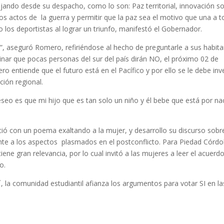
ando desde su despacho, como lo son: Paz territorial, innovación so
os actos de la guerra y permitir que la paz sea el motivo que una a 
o los deportistas al lograr un triunfo, manifestó el Gobernador.
, aseguró Romero, refiriéndose al hecho de preguntarle a sus habit
opinar que pocas personas del sur del país dirán NO, el próximo 02 de
 entiende que el futuro está en el Pacífico y por ello se le debe inve
ión regional.
seo es que mi hijo que es tan solo un niño y él bebe que está por na
ió con un poema exaltando a la mujer, y desarrollo su discurso sobre
nte a los aspectos plasmados en el postconflicto. Para Piedad Córd
iene gran relevancia, por lo cual invitó a las mujeres a leer el acuerd
o.
, la comunidad estudiantil afianza los argumentos para votar SI en la