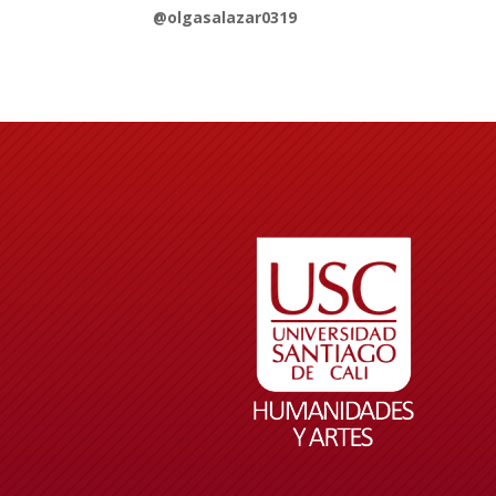
@olgasalazar0319