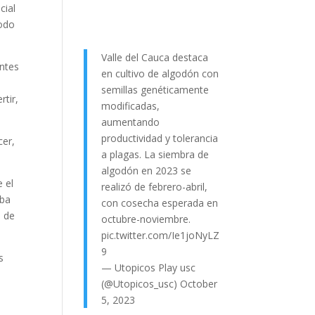
cial
todo
Valle del Cauca destaca
antes
en cultivo de algodón con
semillas genéticamente
rtir,
modificadas,
aumentando
productividad y tolerancia
cer,
a plagas. La siembra de
algodón en 2023 se
 el
realizó de febrero-abril,
oba
con cosecha esperada en
o de
octubre-noviembre.
pic.twitter.com/Ie1joNyLZ
9
s
— Utopicos Play usc
(@Utopicos_usc)
October
5, 2023