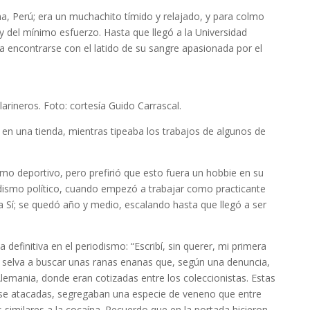
ma, Perú; era un muchachito tímido y relajado, y para colmo
y del mínimo esfuerzo. Hasta que llegó a la Universidad
 encontrarse con el latido de su sangre apasionada por el
arineros. Foto: cortesía Guido Carrascal.
 en una tienda, mientras tipeaba los trabajos de algunos de
smo deportivo, pero prefirió que esto fuera un hobbie en su
iodismo político, cuando empezó a trabajar como practicante
da Sí; se quedó año y medio, escalando hasta que llegó a ser
ia definitiva en el periodismo: “Escribí, sin querer, mi primera
la selva a buscar unas ranas enanas que, según una denuncia,
emania, donde eran cotizadas entre los coleccionistas. Estas
tirse atacadas, segregaban una especie de veneno que entre
similares a la cocaína. Recuerdo que en la portada hicieron