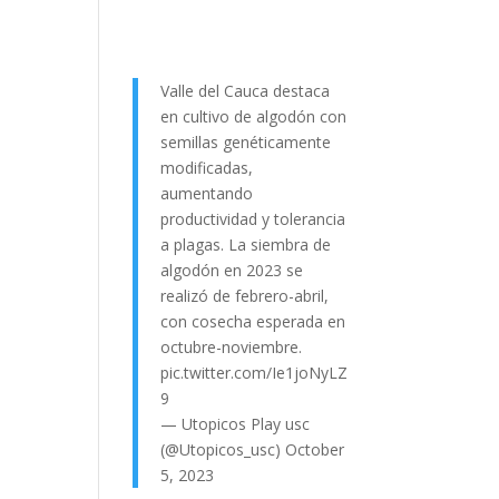
Valle del Cauca destaca
en cultivo de algodón con
semillas genéticamente
modificadas,
aumentando
productividad y tolerancia
a plagas. La siembra de
algodón en 2023 se
realizó de febrero-abril,
con cosecha esperada en
octubre-noviembre.
pic.twitter.com/Ie1joNyLZ
9
— Utopicos Play usc
(@Utopicos_usc)
October
5, 2023