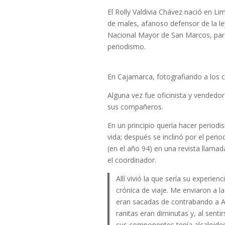
El Rolly Valdivia Chávez nació en Li
de males, afanoso defensor de la le
Nacional Mayor de San Marcos, para
periodismo.
En Cajamarca, fotografiando a los cl
Alguna vez fue oficinista y vendedor
sus compañeros.
En un principio quería hacer periodi
vida; después se inclinó por el per
(en el año 94) en una revista llama
el coordinador.
Allí vivió la que sería su experienc
crónica de viaje. Me enviaron a 
eran sacadas de contrabando a Al
ranitas eran diminutas y, al sen
sus componentes tenía alcaloides 