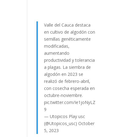
Valle del Cauca destaca
en cultivo de algodón con
semillas genéticamente
modificadas,
aumentando
productividad y tolerancia
a plagas. La siembra de
algodón en 2023 se
realizó de febrero-abril,
con cosecha esperada en
octubre-noviembre.
pic.twitter.com/Ie1joNyLZ
9
— Utopicos Play usc
(@Utopicos_usc)
October
5, 2023