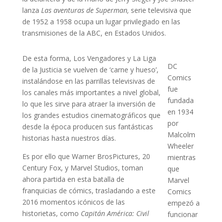
lanza
Las aventuras de Superman,
serie televisiva que
de 1952 a 1958 ocupa un lugar privilegiado en las
transmisiones de la ABC, en Estados Unidos.
De esta forma, Los Vengadores y La Liga
DC
de la Justicia se vuelven de ‘carne y hueso’,
Comics
instalándose en las parrillas televisivas de
fue
los canales más importantes a nivel global,
fundada
lo que les sirve para atraer la inversión de
en 1934
los grandes estudios cinematográficos que
por
desde la época producen sus fantásticas
Malcolm
historias hasta nuestros días.
Wheeler
Es por ello que Warner BrosPictures, 20
mientras
Century Fox, y Marvel Studios, toman
que
ahora partida en esta batalla de
Marvel
franquicias de cómics, trasladando a este
Comics
2016 momentos icónicos de las
empezó a
historietas, como
Capitán América: Civil
funcionar