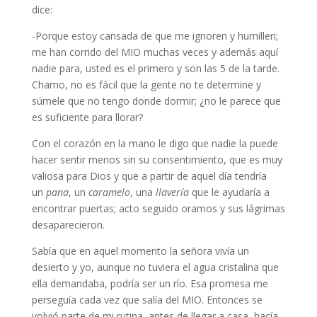
dice:
-Porque estoy cansada de que me ignoren y humillen;
me han corrido del MIO muchas veces y además aquí
nadie para, usted es el primero y son las 5 de la tarde.
Chamo, no es fácil que la gente no te determine y
súmele que no tengo donde dormir; ¿no le parece que
es suficiente para llorar?
Con el corazón en la mano le digo que nadie la puede
hacer sentir menos sin su consentimiento, que es muy
valiosa para Dios y que a partir de aquel día tendría
un
pana
, un
caramelo
, una
llavería
que le ayudaría a
encontrar puertas; acto seguido oramos y sus lágrimas
desaparecieron.
Sabía que en aquel momento la señora vivía un
desierto y yo, aunque no tuviera el agua cristalina que
ella demandaba, podría ser un río. Esa promesa me
perseguía cada vez que salía del MIO. Entonces se
volvió parte de mi rutina, antes de llegar a casa, hacía