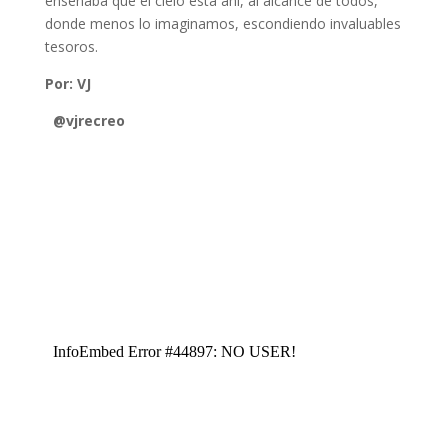
enseñaba que el cielo está ahí, al alcance de todos,
donde menos lo imaginamos, escondiendo invaluables
tesoros.
Por: VJ
@vjrecreo