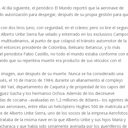
 Al día siguiente, el periódico El Mundo reportó que la aeronave de
bido autorización para despegar, después de su propia gestión para qu
 con dos tiros (uno, con seguridad, en el cráneo; pero so­ bre el segu
. Alberto Uribe Sierra fue velado y enterrado en los exclusivos Campo
multitudinarios, al punto de que colapsó el tránsito automotor de la
 el entonces presidente de Colombia, Belisario Betancur, y lo más
el periodista Fabio Castillo, no todo el mundo estaba conforme con e
ando que su repentina muerte era producto de sus vínculos con el
 imagen, aun después de su muerte. Nunca se ha consi­derado una
ués, el 10 de marzo de 1984, durante un allanamien­to al complejo
s del Yarí, departamento de Caquetá y de propiedad de los capos del
ríguez Gacha y los hermanos Ochoa. Además de los diecinueve
das de cocaína –avaluadas en 1,2 millones de dó­lares– los agentes de
ias aeronaves, entre ellas un helicóptero Hughes 500 de matrícula a 
re de Alberto Uribe Sierra, uno de los socios de la empresa Aerofotos
e trataba de la misma nave en la que Alberto Uribe y sus hijos María y
characa y que había sido seriamente averiada por los guerrilleros de 