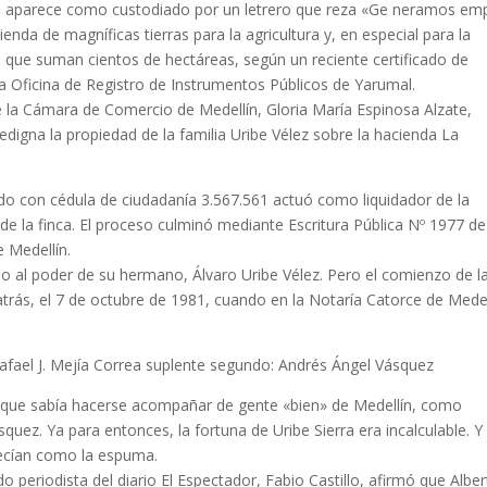
vía aparece como custodiado por un letrero que reza «Ge­ neramos em
enda de magníficas tierras para la agricultu­ra y, en especial para la
 que suman cientos de hectáreas, según un reciente certificado de
e la Oficina de Registro de Instrumentos Públicos de Yarumal.
e la Cámara de Comercio de Medellín, Gloria María Espinosa Alzate,
digna la propiedad de la familia Uribe Vélez sobre la hacienda La
­cado con cédula de ciudadanía 3.567.561 actuó como li­quidador de la
de la finca. El proceso culminó mediante Escritura Pública Nº 1977 de
 Medellín.
nso al poder de su hermano, Álvaro Uribe Vélez. Pero el co­mienzo de l
 atrás, el 7 de octubre de 1981, cuando en la Notaría Catorce de Medel
 Rafael J. Mejía Correa suplente segundo: Andrés Ángel Vásquez
a que sabía hacerse acompañar de gente «bien» de Medellín, como
ez. Ya para entonces, la fortuna de Uribe Sierra era incalcu­lable. Y 
recían como la espuma.
­do periodista del diario El Espectador, Fabio Castillo, afirmó que Albe