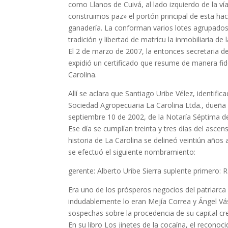
como Llanos de Cuivá, al lado izquierdo de la 
construimos paz» el portón principal de esta haci
ganadería. La conforman varios lotes agrupados
tradición y libertad de matrícu­ la inmobiliaria d
El 2 de marzo de 2007, la entonces secretaria d
expidió un certificado que resume de manera fide
Carolina.
Allí se aclara que Santiago Uribe Vélez, identifi
Sociedad Agropecuaria La Carolina Ltda., dueña 
septiembre 10 de 2002, de la Notaría Séptima de
Ese día se cumplían treinta y tres días del asce
historia de La Carolina se delineó veintiún años
se efectuó el siguiente nombramiento:
gerente: Alberto Uribe Sierra suplente primero:
Era uno de los prósperos negocios del patriarc
indudablemente lo eran Mejía Correa y Ángel Vásqu
sospechas sobre la procedencia de su capital c
En su libro Los jinetes de la cocaína, el reconoci