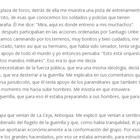
laza de toros; detrás de ella me muestra una pista de entrenamien
rcito, de esas que conocemos los soldados y poli­cías que tienen
telaraña. Él me dice: “Mira, aquí es donde entreno a mis muchachos”.
e después participaban en las acciones ordenadas por San­tiago Uribe.
íbamos caminando por los terrenos, muy bonitos y bien cuidados, me
ctado, tanto así que su hermano, que había sido senador, tenía segu
el apoyo de todo el mundo y yo entonces pensaba: “Esto está orques
ltos mandos militares”. Eso era lo que me decía.
necesitaban de la fuerza pública, que era una misma ideo­logía, decía
 que era desterrar a la guerrilla. Me explicaba en sus comentarios qu
e esa jurisdicción, que él tenía apoyo de los paramilitares que también 
r momento me hacía subir hom­bres. Me insistía en que estuviera
a guerrilla, que para eso él estaba preparando a sus hombres, que par
pa que venían de La Ceja, Antioquia. Me explicó que venían a sembr
liberado del flagelo de la guerrilla y que, como había tranquilidad, él y
ra que aportaran económicamente a la conformación del grupo. Por eso
entre los grandes hacendados, por eso se estaba armando, para estruct