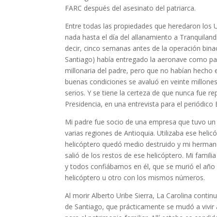
FARC des­pués del asesinato del patriarca.
Entre todas las propiedades que heredaron los U
nada hasta el día del allanamiento a Tranquiland
decir, cinco semanas antes de la operación binaci
Santiago) había entre­gado la aeronave como pag
millonaria del padre, pero que no habían hecho 
buenas condiciones se avaluó en veinte millone
serios. Y se tiene la certeza de que nunca fue re
Presidencia, en una entrevista para el pe­riódico
Mi padre fue socio de una empresa que tuvo un he
varias regiones de Antioquia. Utilizaba ese heli
helicóptero quedó medio destruido y mi herman
salió de los restos de ese helicóptero. Mi famil
y todos confiábamos en él, que se murió el año
helicóptero u otro con los mismos números.
Al morir Alberto Uribe Sierra, La Carolina contin
de Santiago, que prácticamente se mudó a vivir a