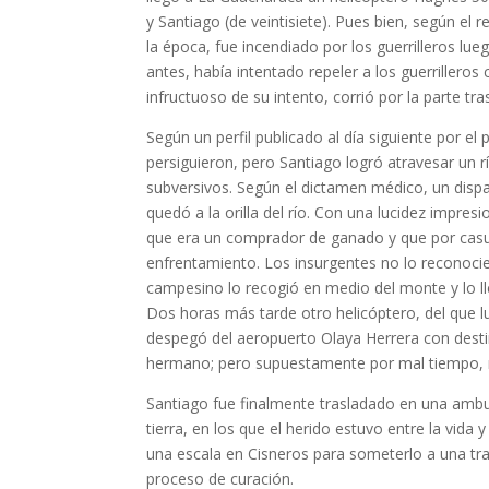
y Santiago (de veintisiete). Pues bien, según el 
la época, fue incendiado por los guerrilleros lu
antes, había intentado repeler a los guerrillero
infructuoso de su intento, corrió por la parte tr
Según un perfil publicado al día siguiente por el 
persiguieron, pero Santiago logró atravesar un r
subversivos. Según el dictamen médico, un dispa
quedó a la orilla del río. Con una lucidez impre
que era un comprador de ganado y que por casua
enfrentamiento. Los insurgentes no lo reconociero
campesino lo recogió en medio del monte y lo ll
Dos horas más tarde otro helicóptero, del que l
despegó del aeropuerto Olaya Herrera con destino 
hermano; pero supuestamente por mal tiem­po, n
Santiago fue finalmente trasladado en una ambu
tierra, en los que el herido estuvo entre la vida
una escala en Cisneros para someterlo a una tran
proceso de curación.