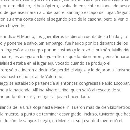
reporte mediático, el helicóptero, avaluado en veinte millones de peso
ego de que asesinaran a Uribe padre. Santiago escapó del lugar. Segun
s con su arma corta desde el segundo piso de la casona, pero al ver lo
asera huyendo.
periódico El Mundo, los guerrilleros se dieron cuenta de su huida y lo
ío y ponerse a salvo. Sin embargo, fue herido por los disparos de los
ro ingresó a su cuerpo por un costado y le rozó el pulmón. Malherid
sionante, les aseguró a los guerrilleros que lo abordaron y encañonaro
lidad estaba en el lugar equivo­cado cuando se produjo el
n; sólo atinaron a decir: «Se perdió el viaje», y lo dejaron allí mism
evó hasta el hospital de Yolombó.
uego se estableció pertenecía al entonces congresista Pablo Escobar
a la hacienda. Allí iba Álvaro Uribe, quien salió al rescate de su
o pudo aterrizar y recoger al joven hacendado.
lancia de la Cruz Roja hasta Medellín. Fueron más de cien kilómetros
 y la muerte, a punto de terminar desangrado. Incluso, tuvieron que ha
sfusión de sangre. Luego, en Medellín, su ju­ ventud favoreció el