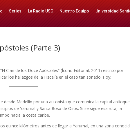
io
Series
La Radio USC
Nuestro Equipo
Universidad Santi
apóstoles (Parte 3)
“El Clan de los Doce Apóstoles” (Ícono Editorial, 2011) escrito por
car los hallazgos de la Fiscalía en el caso tan sonado. Hoy:
rse desde Medellín por una autopista que comunica la capital an­tioqu
cipios de Yarumal y Santa Rosa de Osos. Si se sigue esa ruta, la
rumbo hacia la costa caribe.
os quince kilómetros antes de llegar a Yarumal, en una zona conoci