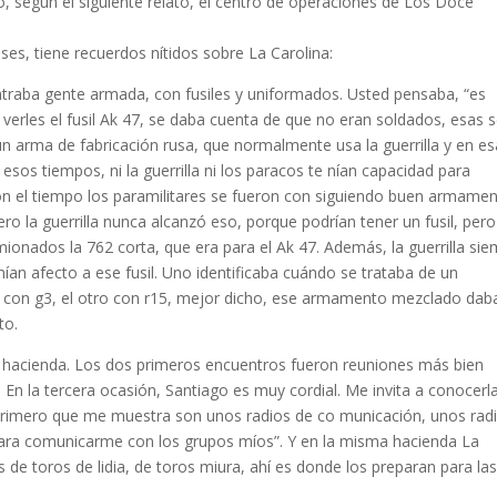
ido, según el siguiente relato, el centro de operaciones de Los Doce
ses, tiene recuerdos nítidos sobre La Carolina:
ntraba gente armada, con fusiles y uniformados. Usted pensaba, “es
o al verles el fusil Ak 47, se daba cuenta de que no eran soldados, esas 
un arma de fabricación rusa, que normalmente usa la guerrilla y en es
n esos tiempos, ni la guerrilla ni los paracos te­ nían capacidad para
on el tiempo los paramilitares se fueron con­ siguiendo buen armamen
pero la guerrilla nunca alcanzó eso, porque podrían tener un fusil, per
amionados la 762 corta, que era para el Ak 47. Además, la guerrilla si
nían afecto a ese fusil. Uno identificaba cuándo se trataba de un
o con g3, el otro con r­15, mejor dicho, ese armamento mezclado daba
to.
su hacienda. Los dos primeros encuentros fueron reunio­nes más bien
a. En la tercera ocasión, Santiago es muy cordial. Me invita a conocerl
 primero que me muestra son unos radios de co­ municación, unos rad
 para comunicarme con los grupos míos”. Y en la misma hacienda La
de toros de lidia, de toros miura, ahí es donde los preparan para la