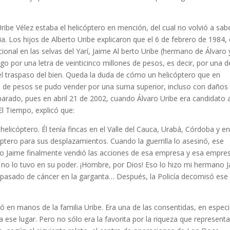
ribe Vélez estaba el helicóptero en mención, del cual no volvió a sab
ia. Los hijos de Alberto Uribe explicaron que el 6 de febrero de 1984,
onal en las selvas del Yarí, Jaime Al­ berto Uribe (hermano de Álvaro 
o por una letra de veinticin­co millones de pesos, es decir, por una 
el traspaso del bien. Queda la duda de cómo un helicóptero que en
s de pesos se pudo vender por una suma superior, incluso con daños
pa­rado, pues en abril 21 de 2002, cuando Álvaro Uribe era candidato a
 El Tiempo, explicó que:
­licóptero. Él tenía fincas en el Valle del Cauca, Urabá, Córdoba y e
cóptero para sus desplazamientos. Cuando la guerrilla lo asesinó, ese
o Jaime finalmente vendió las acciones de esa empresa y esa empre
ia no lo tuvo en su poder. ¡Hombre, por Dios! Eso lo hizo mi herma­no 
 pasado de cáncer en la garganta… Después, la Policía decomisó ese
uó en manos de la familia Uribe. Era una de las consentidas, en especi
 ese lugar. Pero no sólo era la favorita por la riqueza que represent