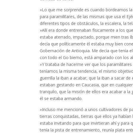
»Lo que me sorprende es cuando bordeamos la p
para paramilitares, de las mismas que usa el Ejé
diferentes tipos de obstáculos, la escale­ra, la 
»Allí era donde entrenaban físicamente a los qu
estaba aterrado, impactado, porque mien­ tras 
decía que políticamente él estaba muy bien cone
Gobernación de Antio­quia. Me decía que tenía 
con todo el Go­ bierno, está amparado con los a
»Y trataba de hacerme ver que los paramilitares 
teníamos la misma tendencia, el mismo objetivo,
guerrilla la iban a acabar, que la iban a sacar d
estaban gestando en Cau­casia, que en cualquie
tranquilo, que la misión de ellos era acabar a l
él se estaba armando.
»Incluso me mencionó a unos cultivadores de pa
tierras conquistadas, tierras que ellos ya habían 
estaba invitando para que in­virtieran ahí y pa
tenía la pista de entrena­miento, reunía plata 