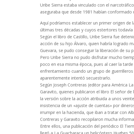
Uribe Sierra estaba vinculado con el narcotráfico
aseguraba que desde 1981 habían conformado u
Aquí podríamos establecer un primer origen de 
últimas tres décadas y cuyos estertores todavía 
Según el libro de Castillo, Uribe Sierra fue dete
acción de su hijo Álvaro, quien habría logrado m
Guevara, se pudo conseguir la liberación de su p
Pero Uribe Sierra no pudo disfrutar mucho tiemp
poco en esa misma época, pues al caer la tarde 
enfrentamiento cuando un grupo de guerrilleros 
aparentemente intentó secuestrarlo.
Según Joseph Contreras (editor para América La­
Garavito, quienes publicaron el libro El señor de
la versión sobre la acción atribuida a unos vein
insistencia de un «ajuste de cuentas» por diner
irrumpir en la hacienda, que iban a tratar con A
Contreras y Garavito recopilaron mucha informaci
Entre ellos, una publicación del periódico El T
llegó a La Guacharaca un helicópte­ro Hughes 500