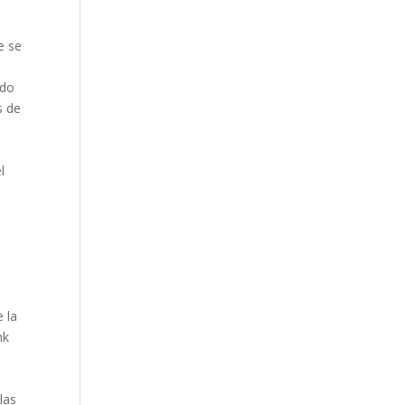
e se
ndo
s de
l
 la
hk
las