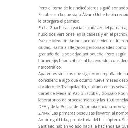
Pero el tema de los helicópteros siguió sonando.
Escobar en la que viajó Álvaro Uribe había reci
le otorgara el permiso.
En La Guacharaca yacía el cadáver del patriarca,
hubo dos versiones: en la cabeza y en el pecho)
Paz de Medellín. Ambos aconteci­mientos fueron 
ciudad. Hasta allí llegaron per­sonalidades como
granado de la sociedad antio­queña. Pero según 
homenaje; hubo críti­cas al hacendado, consider
narcotráfico.
Aparentes vínculos que siguieron empañando su
coincidencia algo que ocurrió nueve meses desp
cocalero de Tranquilandia, ubicado en las selva
Cartel de Medellín Pablo Escobar, Gon­zalo Rod
laboratorios de procesamiento y las 13,8 tonela
DEA y de la Policía de Colombia encontraron var
2704x. Las primeras pesqui­sas llevaron al nomb
Amórtegui Ltda., propie­ taria del helicóptero. S
Santiago habían vo­lado hacia la hacienda La Gua