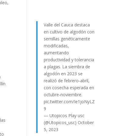
pleo,
Valle del Cauca destaca
en cultivo de algodón con
semillas genéticamente
modificadas,
aumentando
productividad y tolerancia
a plagas. La siembra de
algodón en 2023 se
a
realizó de febrero-abril,
lín
con cosecha esperada en
octubre-noviembre.
pic.twitter.com/Ie1joNyLZ
9
— Utopicos Play usc
las
(@Utopicos_usc)
October
5, 2023
rto