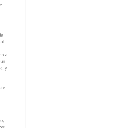
se
la
bal
co a
 un
a, y
ste
.
to,
ños)