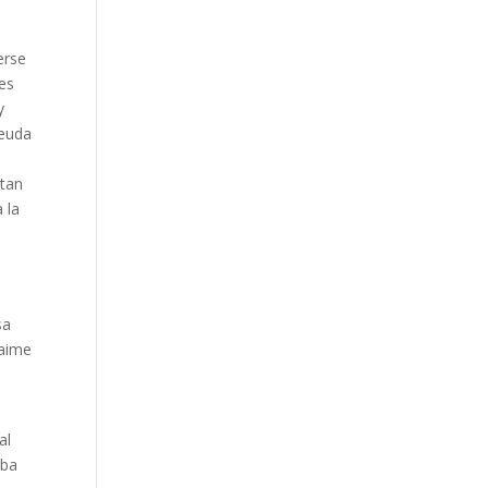
erse
 es
y
deuda
 tan
 la
n
sa
Jaime
al
aba