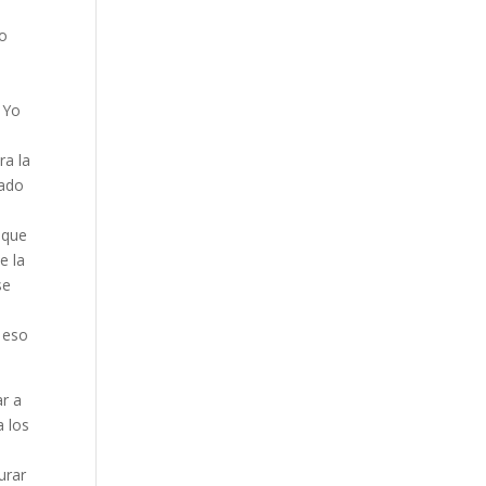
to
 Yo
ra la
tado
 que
e la
se
a eso
ar a
a los
urar