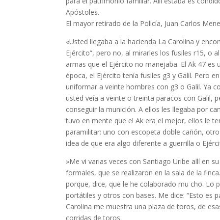
para el patrimonio familiar. Allí estaba es­ cond
Apóstoles.
El mayor retirado de la Policía, Juan Carlos Mene
«Usted llegaba a la hacienda La Carolina y enco
Ejército”, pero no, al mirarles los fusiles r­15, 
armas que el Ejército no manejaba. El Ak 47 es 
época, el Ejército tenía fusiles g3 y Galil. Pero e
uniformar a veinte hombres con g3 o Galil. Ya c
usted veía a veinte o treinta paracos con Galil, 
conseguir la munición. A ellos les llegaba por c
tuvo en mente que el Ak era el mejor, ellos le te
paramilitar: uno con escopeta doble cañón, otr
idea de que era algo diferente a guerrilla o Ejérci
»Me vi varias veces con Santiago Uribe allí en 
formales, que se realizaron en la sala de la finc
porque, dice, que le he colaborado mu­ cho. Lo
portátiles y otros con bases. Me dice: “Esto es
Carolina me muestra una plaza de toros, de esas 
corridas de toros.