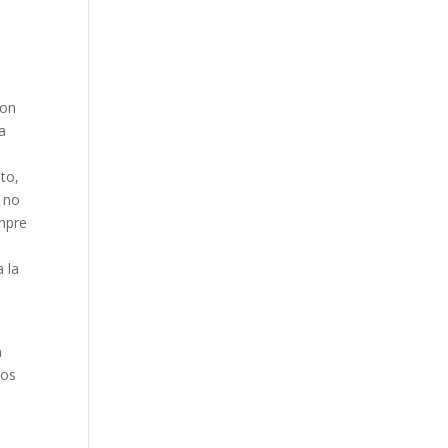
son
a
to,
o no
empre
 la
a
ios
s