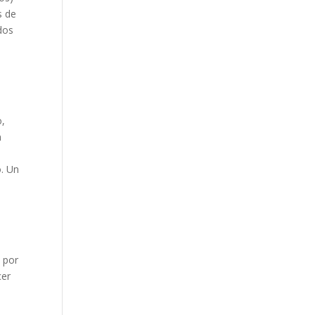
s de
dos
o,
n
o. Un
,
 por
cer