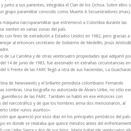
 y junto a sus parientes, integraba el Clan de los Ochoa. Sobre ellos 
n grupo paramilitar conocido como Muerte A Secuestradores (mas).
la máquina narcoparamilitar que estremeció a Colombia durante las
se sienten en varias zonas del país.
nido con fines de extradición a Estados Unidos en 1982, pero gracias a 
anejar al entonces secretario de Gobierno de Medellín, Jesús Aristizá
adre.
o de La Carolina y de otras veinticuatro propiedades que adquirió po
del 14 de junio de 1983, fue asesinado en extrañas circunstancias en
del V Frente de las FARC llegó a otra de sus haciendas, La Guacharac
 tina de Newsweek) y el brillante periodista colombiano Fernando
 las sombras. Una biografía no autorizada de Álvaro Uribe, no sólo exi
te guerrilleros de las FARC. También se habló en ese entonces con
os del narcotráfico y de que los hombres arma­ dos mencionaron, al
lberto Uribe «unos asuntos».
ón que apareció por esos días en los principales perió­dicos del país
iempo en donde se relataba que quince minutos antes del enfrentamien
 con Uribe Sierra y dos de sus hijos, María Isabel (de veinticuatro a