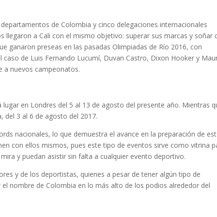
2 departamentos de Colombia y cinco delegaciones internacionales
os llegaron a Cali con el mismo objetivo: superar sus marcas y soñar 
 que ganaron preseas en las pasadas Olimpiadas de Río 2016, con
l caso de Luis Fernando Lucumí, Duvan Castro, Dixon Hooker y Maur
uete a nuevos campeonatos.
lugar en Londres del 5 al 13 de agosto del presente año. Mientras q
, del 3 al 6 de agosto del 2017.
cords nacionales, lo que demuestra el avance en la preparación de es
nen con ellos mismos, pues este tipo de eventos sirve como vitrina p
ira y puedan asistir sin falta a cualquier evento deportivo.
res y de los deportistas, quienes a pesar de tener algún tipo de
ar el nombre de Colombia en lo más alto de los podios alrededor del