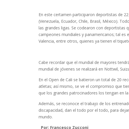
En este certamen participaron deportistas de 2
(Venezuela, Ecuador, Chile, Brasil, México). Tod
las grandes ligas. Se codearon con deportistas
campeones mundiales y panamericanos; tal es e
Valencia, entre otros, quienes ya tienen el tiq
Cabe recordar que el mundial de mayores tendrá 
mundial de jóvenes se realizará en Nottwil, Suiza
En el Open de Cali se batieron un total de 20 re
atletas; así mismo, se ve el compromiso que tie
que los grandes patrocinadores los tengan en la m
Además, se reconoce el trabajo de los entrenado
discapacidad, dan el todo por el todo, para dej
mundo.
Por: Francesco Zucconi