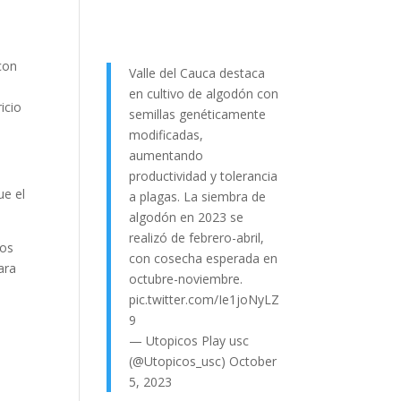
con
Valle del Cauca destaca
en cultivo de algodón con
icio
semillas genéticamente
modificadas,
aumentando
productividad y tolerancia
ue el
a plagas. La siembra de
algodón en 2023 se
realizó de febrero-abril,
tos
con cosecha esperada en
ara
octubre-noviembre.
pic.twitter.com/Ie1joNyLZ
9
— Utopicos Play usc
(@Utopicos_usc)
October
5, 2023