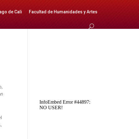
ago de Cali
Facultad de Humanidades y Artes
o,
án
l
,