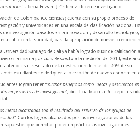
nvocatorias”,
afirma Edward J. Ordoñez, docente investigador.
vación de Colombia (Colciencias) cuenta con su propio proceso de
stigación y universidades en una escala de clasificación nacional. Es
s de investigación basados en la innovación y desarrollo tecnológico
an a cabo con la sociedad, para la apropiación de nuevos conocimien
la Universidad Santiago de Cali ya había logrado subir de calificación 
tuvieron la misma posición. Respecto a la medición del 2014, este añ
o anterior es el resultado de la destinación de más del 40% de su
vez más estudiantes se dediquen a la creación de nuevos conocimien
tudiantes logran tener
“muchos beneficios como becas y descuentos en
ión en proyectos de investigación”
, dice Lina Marcela Restrepo, estud
ial.
las metas alcanzadas son el resultado del esfuerzo de los grupos de
versidad”
. Con los logros alcanzados por las investigaciones de los
presupuestos que permitan poner en práctica las investigaciones