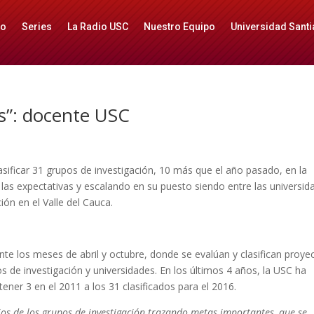
io
Series
La Radio USC
Nuestro Equipo
Universidad Santi
s”: docente USC
lasificar 31 grupos de investigación, 10 más que el año pasado, en la
las expectativas y escalando en su puesto siendo entre las universid
ión en el Valle del Cauca.
nte los meses de abril y octubre, donde se evalúan y clasifican proye
s de investigación y universidades. En los últimos 4 años, la USC ha
ener 3 en el 2011 a los 31 clasificados para el 2016.
ios de los grupos de investigación trazando metas importantes, que se