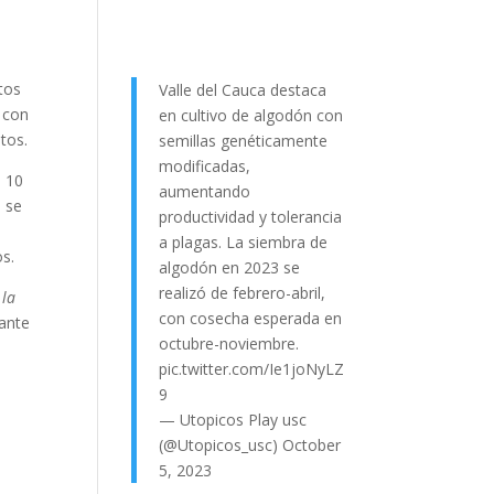
tos
Valle del Cauca destaca
, con
en cultivo de algodón con
tos.
semillas genéticamente
modificadas,
a 10
aumentando
o se
productividad y tolerancia
a plagas. La siembra de
tos.
algodón en 2023 se
realizó de febrero-abril,
 la
con cosecha esperada en
iante
octubre-noviembre.
pic.twitter.com/Ie1joNyLZ
9
— Utopicos Play usc
(@Utopicos_usc)
October
5, 2023