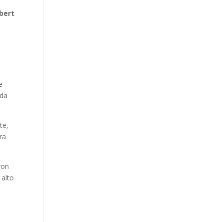
lbert
e
eda
te,
ra
ron
 alto