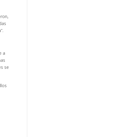
eron,
idas
”.
e a
has
es se
llos