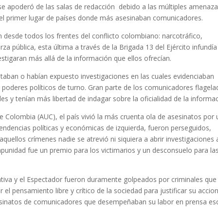
se apoderó de las salas de redacción debido a las múltiples amenaza
l primer lugar de países donde más asesinaban comunicadores.
 desde todos los frentes del conflicto colombiano: narcotráfico,
erza pública, esta última a través de la Brigada 13 del Ejército infundía
tigaran más allá de la información que ellos ofrecían.
ntaban o habían expuesto investigaciones en las cuales evidenciaban
 poderes políticos de turno. Gran parte de los comunicadores flagel
s y tenían más libertad de indagar sobre la oficialidad de la informac
 Colombia (AUC), el país vivió la más cruenta ola de asesinatos por
tendencias políticas y económicas de izquierda, fueron perseguidos,
quellos crímenes nadie se atrevió ni siquiera a abrir investigaciones 
mpunidad fue un premio para los victimarios y un desconsuelo para la
tiva y el Espectador fueron duramente golpeados por criminales que
el pensamiento libre y crítico de la sociedad para justificar su accio
asesinatos de comunicadores que desempeñaban su labor en prensa esc
.