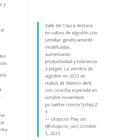
s y
Valle del Cauca destaca
 el
en cultivo de algodón con
semillas genéticamente
modificadas,
aumentando
ados
productividad y tolerancia
ión.
a plagas. La siembra de
 una
algodón en 2023 se
realizó de febrero-abril,
a
con cosecha esperada en
s
octubre-noviembre.
pic.twitter.com/Ie1joNyLZ
9
 se
— Utopicos Play usc
nar
(@Utopicos_usc)
October
rita
5, 2023