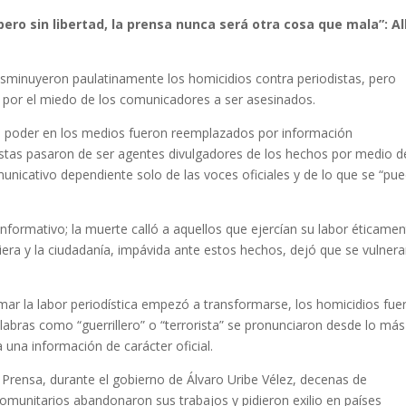
ero sin libertad, la prensa nunca será otra cosa que mala”: A
isminuyeron paulatinamente los homicidios contra periodistas, pero
 por el miedo de los comunicadores a ser asesinados.
el poder en los medios fueron reemplazados por información
distas pasaron de ser agentes divulgadores de los hechos por medio d
omunicativo dependiente solo de las voces oficiales y de lo que se “pu
informativo; la muerte calló a aquellos que ejercían su labor éticamen
era y la ciudadanía, impávida ante estos hechos, dejó que se vulnera
imar la labor periodística empezó a transformarse, los homicidios fue
labras como “guerrillero” o “terrorista” se pronunciaron desde lo más
 una información de carácter oficial.
 Prensa, durante el gobierno de Álvaro Uribe Vélez, decenas de
comunitarios abandonaron sus trabajos y pidieron exilio en países