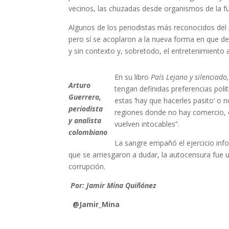
vecinos, las chuzadas desde organismos de la f
Algunos de los periodistas más reconocidos del
pero sí se acoplaron a la nueva forma en que debí
y sin contexto y, sobretodo, el entretenimiento
En su libro
País Lejano y silenciado
Arturo
tengan definidas preferencias pol
Guerrero,
estas ‘hay que hacerles pasito’ o 
periodista
regiones donde no hay comercio, e
y analista
vuelven intocables”.
colombiano
La sangre empañó el ejercicio info
que se arriesgaron a dudar, la autocensura fue 
corrupción.
Por: Jamir Mina Quiñónez
@Jamir_Mina