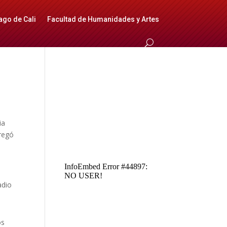
ago de Cali
Facultad de Humanidades y Artes
ia
tregó
adio
os