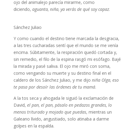
ojo del animalejo parecía mirarme, como
diciendo,
aguanta, niña, ya verás de qué soy capaz
.
Sánchez Juliao
Y como cuando el destino tiene marcada la desgracia,
a las tres cucharadas sentí que el mundo se me venía
encima. Súbitamente, la respiración quedó cortada y,
sin remedio, el filo de la espina rasgó mi esófago. Bajé
la mirada y pasé saliva. El ojo me miró con sorna,
como vengando su muerte y su destino final en el
caldero de los Sánchez Juliao, y me dijo
niña Olga, eso
te pasa por desoír las órdenes de tu mamá
.
A la tos seca y ahogada le siguió la exclamación de
David,
el pan, el pan, pásalo en pedazos grandes, lo
menos triturado y mojado que puedas
, mientras un
Galeano lívido, angustiado, solo atinaba a darme
golpes en la espalda.