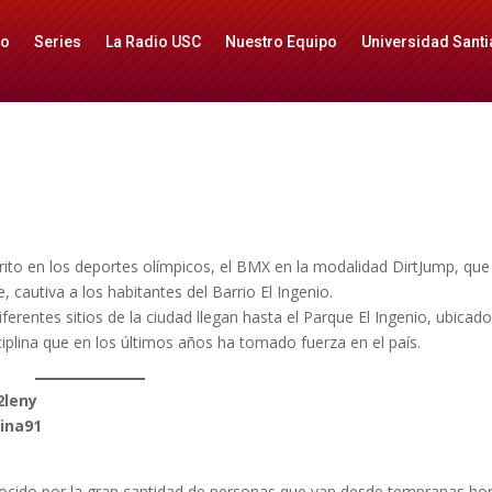
io
Series
La Radio USC
Nuestro Equipo
Universidad Santi
ito en los deportes olímpicos, el BMX en la modalidad DirtJump, que
e, cautiva a los habitantes del Barrio El Ingenio.
ferentes sitios de la ciudad llegan hasta el Parque El Ingenio, ubicad
sciplina que en los últimos años ha tomado fuerza en el país.
2leny
lina91
onocido por la gran cantidad de personas que van desde tempranas ho