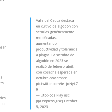
Valle del Cauca destaca
en cultivo de algodón con
semillas genéticamente
s
modificadas,
aumentando
asar
productividad y tolerancia
a plagas. La siembra de
algodón en 2023 se
realizó de febrero-abril,
con cosecha esperada en
os
octubre-noviembre.
ers
pic.twitter.com/Ie1joNyLZ
9
— Utopicos Play usc
ales,
(@Utopicos_usc)
October
s de
5, 2023