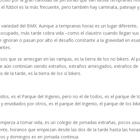
s; el fútbol es la más frecuente, pero también hay caminata, patinaje y
ta variedad del BMX. Aunque a tempranas horas es un lugar diferente,
esocupado, más tarde cobra vida –como el claustro cuando llegan sus
e ignoran o pasan por alto el desafío constante a la gravedad en esa
antes.
sos que se arriesgan en las rampas, es la tierra de los no bikers. Al p
que aún continúan siendo extraños, extraños arriesgados, extraños de
 de la tarde, es la tierra de los sí bikers.
idos, es el Parque del Ingenio, pero no el de todos, es el parque de l
y envidiados por otros, es el parque del Ingenio, el parque de los bik
 empieza a tomar vida, es un colegio de jornadas extrañas, pocos usu
nte, horarios que empiezan desde las dos de la tarde hasta las hora
os y domingos es en jornada continua.