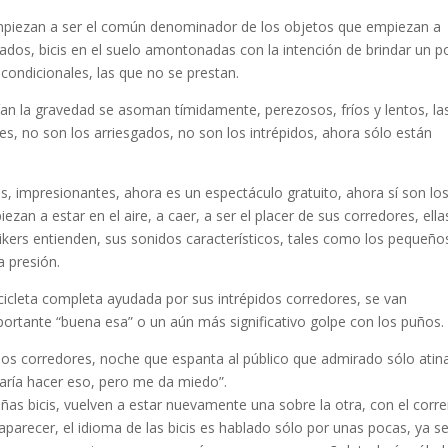
 empiezan a ser el común denominador de los objetos que empiezan a
gados, bicis en el suelo amontonadas con la intención de brindar un 
ncondicionales, las que no se prestan.
an la gravedad se asoman tímidamente, perezosos, fríos y lentos, la
es, no son los arriesgados, no son los intrépidos, ahora sólo están
s, impresionantes, ahora es un espectáculo gratuito, ahora sí son lo
ezan a estar en el aire, a caer, a ser el placer de sus corredores, ella
ikers entienden, sus sonidos característicos, tales como los pequeño
a presión.
bicicleta completa ayudada por sus intrépidos corredores, se van
portante “buena esa” o un aún más significativo golpe con los puños.
os corredores, noche que espanta al público que admirado sólo atin
aría hacer eso, pero me da miedo”.
ñas bicis, vuelven a estar nuevamente una sobre la otra, con el corre
parecer, el idioma de las bicis es hablado sólo por unas pocas, ya s