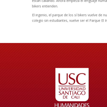
están callando. Ahora empieza el lenguaje huma
bikers entienden.
El ingenio, el parque de los sí bikers vuelve de n
colegio sin estudiantes, vuelve ser el Parque El 