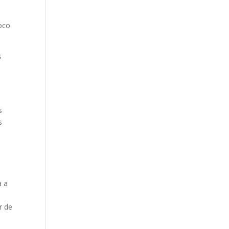
poco
s
s
s
s
a a
r de
e