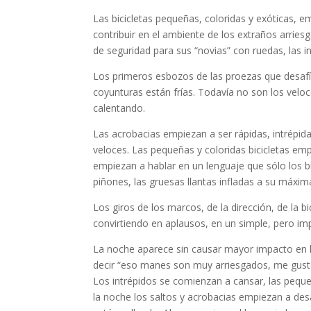
Las bicicletas pequeñas, coloridas y exóticas,
contribuir en el ambiente de los extraños arries
de seguridad para sus “novias” con ruedas, las i
Los primeros esbozos de las proezas que desafí
coyunturas están frías. Todavía no son los veloc
calentando.
Las acrobacias empiezan a ser rápidas, intrépida
veloces. Las pequeñas y coloridas bicicletas empi
empiezan a hablar en un lenguaje que sólo los b
piñones, las gruesas llantas infladas a su máxim
Los giros de los marcos, de la dirección, de la 
convirtiendo en aplausos, en un simple, pero im
La noche aparece sin causar mayor impacto en l
decir “eso manes son muy arriesgados, me gust
Los intrépidos se comienzan a cansar, las peque
la noche los saltos y acrobacias empiezan a desa