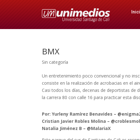
Inic
BMX
Sin categoría
Un entretenimiento poco convencional y no inscr
consiste en la realización de acrobacias en el air
Casi todos los días, decenas de deportistas de di
la carrera 80 con calle 16 para practicar esta di
Por: Yurleny Ramírez Benavides – @enigma
Cristian Javier Robles Molina – @croblesmo
Natalia Jiménez B – @MalariaX
Este parque del sur de Santiago de Cali es rec