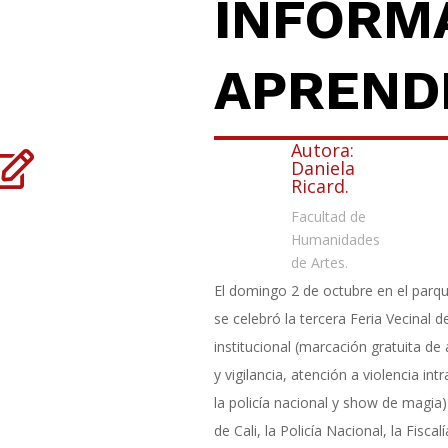
INFORMA
APREND
Autora:

Daniela
Ricard.
Facultad de
Humanidades
de Artes.
El domingo 2 de octubre en el parque
se celebró la tercera Feria Vecinal 
institucional (marcación gratuita de
y vigilancia, atención a violencia in
la policía nacional y show de magia) 
de Cali, la Policía Nacional, la Fisca