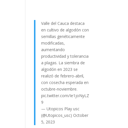
Valle del Cauca destaca
en cultivo de algodón con
semillas genéticamente
modificadas,
aumentando
productividad y tolerancia
a plagas. La siembra de
algodón en 2023 se
realizó de febrero-abril,
con cosecha esperada en
octubre-noviembre.
pic.twitter.com/Ie1joNyLZ
9
— Utopicos Play usc
(@Utopicos_usc)
October
5, 2023