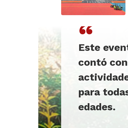
“
Este even
contó con
actividad
para todas
edades.