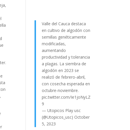
eja,
l
Valle del Cauca destaca
ella
en cultivo de algodón con
semillas genéticamente
nd
modificadas,
ue
aumentando
productividad y tolerancia
ter.
a plagas. La siembra de
algodón en 2023 se
 e
realizó de febrero-abril,
sta
con cosecha esperada en
 con
octubre-noviembre.
,
pic.twitter.com/Ie1joNyLZ
9
— Utopicos Play usc
e
(@Utopicos_usc)
October
5, 2023
er