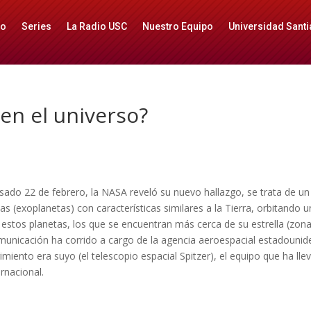
io
Series
La Radio USC
Nuestro Equipo
Universidad Santi
en el universo?
ado 22 de febrero, la NASA reveló su nuevo hallazgo, se trata de un
 (exoplanetas) con características similares a la Tierra, orbitando 
e estos planetas, los que se encuentran más cerca de su estrella (zon
omunicación ha corrido a cargo de la agencia aeroespacial estadouni
rimiento era suyo (el telescopio espacial Spitzer), el equipo que ha ll
rnacional.