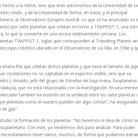
de hecho a la NASA, sino que eran astrónomos de la Universidad de Li
ino Unido, y de la Universidad de Berna, en Suiza, y el principal
rtenece al Observatorio Europeo Austral. Lo que se ha anunciado es e
esto por siete planetas que orbitan en torno a TRAPPIST-1, una estr
ra, lo que la convierte en una vecina relativamente cercana. Los
lanetas TRAPPIST-1, siglas que corresponden al Transiting Planets a
escopio robótico ubicado en el Observatorio de La Silla, en Chile y q
 enana fría que orbitan dichos planetas y que tiene el tamaño de Júpi
sas oscilaciones no se captaban en el espectro visible, sino que se
 Pedro J. Amado, jefe del grupo de Estrellas de baja masa, Exoplanetas
ndalucía, que no está relacionado con la investigación. En una entrevi
Mercader también ha insistido en la similitud entre los siete planetas
n que planetas como el nuestro pueden ser algo común”, ha asegurado
 de gas”.
tudio: la formación de los planetas. “No tenemos ni idea de cómo s
a planetario. Con este, ya tendremos dos para analizar. Para poder
, necesitaríamos tener varios, muchos, de forma que podamos extra