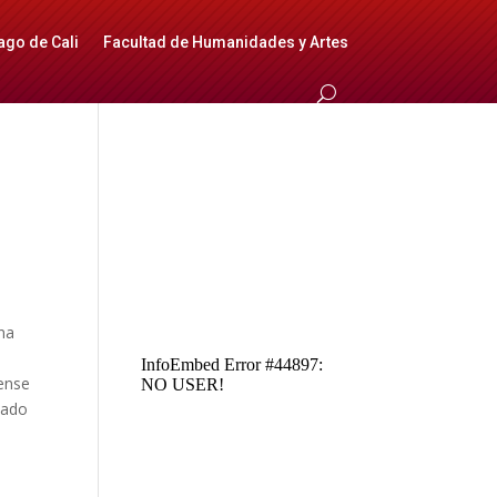
ago de Cali
Facultad de Humanidades y Artes
una
a
dense
evado