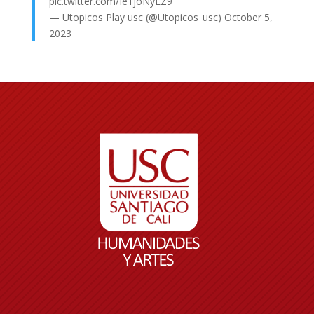
pic.twitter.com/Ie1joNyLZ9
— Utopicos Play usc (@Utopicos_usc)
October 5,
2023