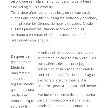
tesoro que se halla en el fondo, pero no de la tierra
sino del agua. Es clavadista.
Tiene siete años, ocho medallas y un sin cuenta de
sueños que consigue en las aguas. Volando y nadando,
sabe pilotear los vientos, tiempos y clavados. Desde
sus tres primaveras, cuando acompañaba a su
hermano a entrenar, el niño de cabeza dorada fue
relacionado con la tabla.
Mientras otros probaban la chupeta,
Después de
él se tiraba de cabeza a la pileta. “Los
ganar Oro en
compañeros del hermano jugaban
Medellín,
con el niño en la piscina, poniéndolo
manifestó su
contento, pues le fascinaban el agua
inocencia
y el recreo, era una piquiña. Así
argumentando
empezó”: José Mina, padre del menor.
que quería una
Ese fue el comienzo de una pequeña
medalla de
pero enriquecedora historia. Pues
bronce porque
desde que entrena, ha conocido
sólo esa le