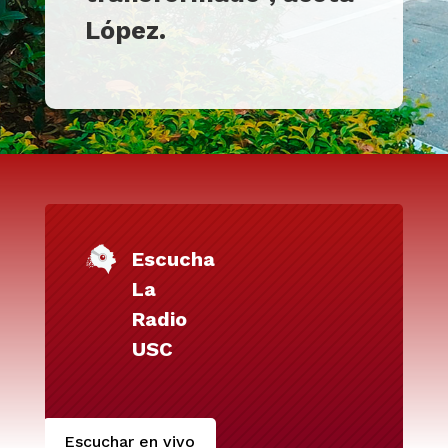
López.
Escucha
La
Radio
USC
Escuchar en vivo