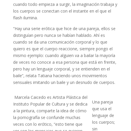
cuando todo empieza a surgir, la imaginación trabaja y
los cuerpos se conectan con el instante en el que el
flash ilumina.
“Hay una serie erótica que hice de una pareja, ellos se
distinguían pero nunca se habían hablado. Ahí es
cuando se da una comunicación corporal y lo que
quiero es que el cuerpo reaccione, siempre pongo el
mismo ejemplo: cuando alguien va a bailar la mayoría
de veces no conoce a esa persona que está en frente,
pero hay un lenguaje corporal, y se entienden en el
baile”, relata Tatiana haciendo unos movimientos
sensuales imitando un baile y un desnudo de cuerpos.
Marcela Caicedo es Artista Plástica del
Una pareja
Instituto Popular de Cultura y se dedica
que usa el
a la pintura, comparte la idea de cómo
lenguaje de
la pornografía se confunde muchas
los cuerpos;
veces con lo erótico, “esto tiene que
sin
ver con los mensajes que se quieren