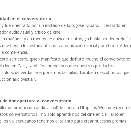
idad en el conversatorio
y fue orientado por un invitado de lujo: José Urbano, licenciado en
ador audiovisual y crítico de cine.
de la mañana, y en menos de quince minutos, ya había alrededor de 1
s que tienen los estudiantes de comunicación social por el cine. Adem
 la conferencia.
 sexto semestre, quien manifestó que disfrutó mucho el conversatorio
el cine en Cali y también aprendimos que nuestros productos
ro solo si de verdad nos ponemos las pilas. También descubrimos que 
cción audiovisual”.
o de dar apertura al conversatorio
aller de producción audiovisual’, le contó a Utópicos Web que recomi
estos conversatorios, “no solo aprendimos del cine en Cali, sino en
ue los vallecaucanos tenemos el talento para crear nuestras propias