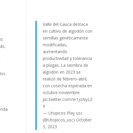
Valle del Cauca destaca
en cultivo de algodón con
semillas genéticamente
10
modificadas,
ás,
aumentando
productividad y tolerancia
,
a plagas. La siembra de
algodón en 2023 se
los
realizó de febrero-abril,
con cosecha esperada en
octubre-noviembre.
pic.twitter.com/Ie1joNyLZ
9
enda
— Utopicos Play usc
(@Utopicos_usc)
October
5, 2023