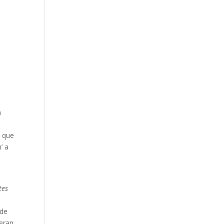
a
s que
’ a
tes
 de
 eran