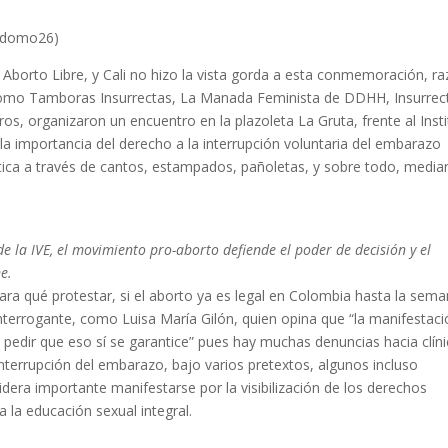
erdomo26)
el Aborto Libre, y Cali no hizo la vista gorda a esta conmemoración, r
s como Tamboras Insurrectas, La Manada Feminista de DDHH, Insurrec
ros, organizaron un encuentro en la plazoleta La Gruta, frente al Inst
la importancia del derecho a la interrupción voluntaria del embarazo
istica a través de cantos, estampados, pañoletas, y sobre todo, media
e la IVE, el movimiento pro-aborto defiende el poder de decisión y el
e.
ra qué protestar, si el aborto ya es legal en Colombia hasta la sem
nterrogante, como Luisa María Gilón, quien opina que “la manifestac
 pedir que eso sí se garantice” pues hay muchas denuncias hacia clín
terrupción del embarazo, bajo varios pretextos, algunos incluso
idera importante manifestarse por la visibilización de los derechos
a la educación sexual integral.