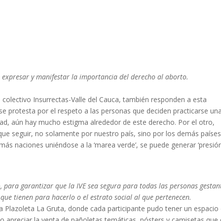
 expresar y manifestar la importancia del derecho al aborto.
l colectivo Insurrectas-Valle del Cauca, también responden a esta
se protesta por el respeto a las personas que deciden practicarse un
dad, aún hay mucho estigma alrededor de este derecho. Por el otro,
e seguir, no solamente por nuestro país, sino por los demás paíse
 más naciones uniéndose a la ‘marea verde’, se puede generar ‘presión
to, para garantizar que la IVE sea segura para todas las personas gestan
que tienen para hacerlo o el estrato social al que pertenecen.
la Plazoleta La Gruta, donde cada participante pudo tener un espacio
o apreciar la venta de pañoletas temáticas, pósters y camisetas que