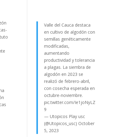
azón
Valle del Cauca destaca
tas-
en cultivo de algodón con
ituto
semillas genéticamente
modificadas,
nte
aumentando
productividad y tolerancia
a plagas. La siembra de
algodón en 2023 se
realizó de febrero-abril,
con cosecha esperada en
ana
octubre-noviembre.
ión
pic.twitter.com/Ie1joNyLZ
icas
9
— Utopicos Play usc
(@Utopicos_usc)
October
5, 2023