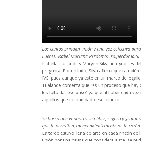
Los cantos brindan unión y una voz colectiva para
Fuente: Isabel Mariana Perdomo: isa.perdomo26
Isabella Tualande y Maryon Silva, integrantes de
pregunta: Por un lado, Silva afirma que también 
IVE, pues aunque ya esté en un marco de legali
Tualande comenta que “es un proceso que hay qu
les falta dar ese paso” ya que al haber cada vez
aquellos que no han dado ese avance.
Se busca que el aborto sea libre, seguro y gratui
que lo necesiten, independientemente de la razón 
La tarde estuvo llena de arte en cada rincón de 
unión por una causa que considera justa, se pud