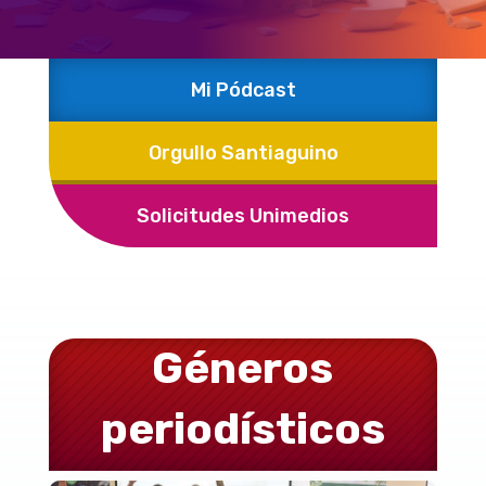
Mi Pódcast
Orgullo Santiaguino
Solicitudes Unimedios
Géneros
periodísticos