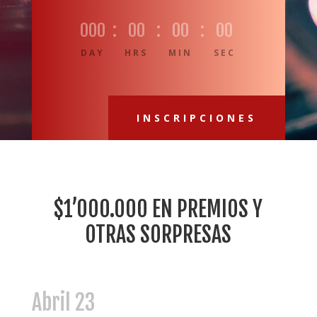
000
:
00
:
00
:
00
DAY
HRS
MIN
SEC
INSCRIPCIONES
$1’000.000 EN PREMIOS Y
OTRAS SORPRESAS
Abril 23